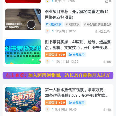
8月9日 08:05
8
创业项目推荐：开启你的网赚之旅(14
网络创业好项目)
资源工具
# 网赚工具
# 网创项目资源整合网站
12月9日 10:51
42.2W+
图书带货实操，AI应用、起号、选品要
点，剪辑、文案技巧，开启图书变现之
路
付费阅读
9.9
会员教程
￥
10月11日 13:36
55
第一人称水族代言视频，条条万赞，
20条作品涨粉8.5万，多种变现方式
月，入五位数
付费阅读
9.9
会员教程
￥
5月16日 16:45
40