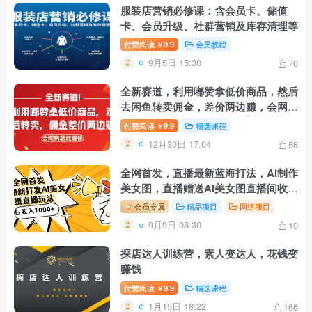
服装店营销必修课：含会员卡、储值
卡、会员升级、社群营销及库存清理等
付费阅读
9.9
会员教程
￥
9月5日 15:30
70
全新赛道，利用嘟赞拿低价商品，然后
去闲鱼转卖佣金，差价两边赚，会网购
就能挣钱
付费阅读
9.9
精选课程
￥
12月30日 17:04
56
全网首发，直播最新蓝海打法，AI制作
美女图，直播赠送AI美女图直播间收入
1000+，日引流到500+
会员专属
精品项目
网络项目
9月9日 08:30
10
探店达人训练营，素人变达人，花钱变
赚钱
付费阅读
9.9
精选课程
￥
1月15日 18:22
166