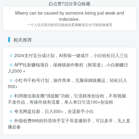
点赞
7
分享
收藏
Misery can be caused by someone being just weak and
indecisive.
一个人仅仅因为软弱无能或优柔寡断就完全可能招致痛苦
相关推荐
2024支付宝分成计划，AI剪辑一键成片，小白轻松日入三位
APP拉新赚钱项目，保姆级操作教程（附渠道）,小白躺赚日
入2000＋
小红书千粉号计划，操作简单，无脑保姆级搬运，轻松日入
500+
利用微信朋友圈“强提醒”功能，引流精准创业粉，不剪视频、
不发作品，有操作就有流量，单人单日引流100+创业粉
夸克网盘拉新，日入500+，合适新手小白
外面收费988的抖音快手宝子哥直播助手，可以多开，无人直
播必备