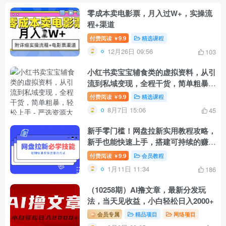
零成本卖电影票，月入过W+，实操流
程+渠道
付费阅读
9.9
精选课程
￥
12月26日 09:56
103
小红书卖宝宝辅食类的虚拟资料，从引
流到私域变现，全程干货，简单粗暴，
轻松上手
付费阅读
9.9
精选课程
￥
8月7日 15:06
45
新手零门槛！网盘拉新实用教程攻略，
新手也能快速上手，搭建可持续的赚钱
渠道。
付费阅读
9.9
会员教程
￥
1月11日 11:34
186
（10258期）AI撸文章，最新分发玩
法，当天见收益，小白轻松日入2000+
会员专属
精品项目
网络项目