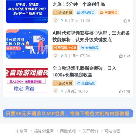
之旅！5分钟一个原创作品
会员专属
精品项目
网络项目
8月21日 11:25
8
AI时代短视频获客核心课程，三大必备
技能解析，认知升级关键要点
付费阅读
9.9
会员教程
￥
6月15日 07:34
168
全自动游戏电脑掘金搬砖，日入
1000+长期稳定收益
会员专属
原创实战
7月9日 16:46
129
中创网
福缘创业网
网赚教程
关于我们
网站地图