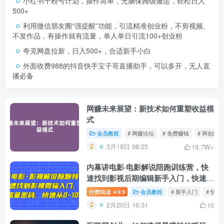
小红书千粉号计划，操作简单，无脑保姆级搬运，轻松日入
500+
利用微信朋友圈“强提醒”功能，引流精准创业粉，不剪视频、
不发作品，有操作就有流量，单人单日引流100+创业粉
夸克网盘拉新，日入500+，合适新手小白
外面收费988的抖音快手宝子哥直播助手，可以多开，无人直
播必备
网赚未来展望：新技术如何重塑收益模
式
会员教程
# 网赚论坛
# 免费赚钱
# 网创经验
3月18日 08:25
19.7W+
内幕讲电影·电影解说陪跑训练营，快
速找到影视后期编辑新手入门，快速上
手总流量登录密码，快速从0-100W
付费阅读
9.9
会员教程
# 新手入门
# 快速
￥
2月20日 16:31
15