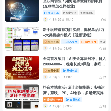
互联网创业：如何选择最赚钱的项目
(互联网怎么样创业)
资源工具
# 网赚交流
# 网赚论坛
8月26日 18:10
9
新手玩转虚拟项目实战，揭秘单品1万
+大类目操作模式【视频课程】
会员专属
精品项目
网络项目
# 虚拟
8月9日 08:05
15
全网首发项目！AI美金算法对冲，日入
2000-6000+，稳定长效0风险，彻底告
别996，创业、副业逆…
会员专属
原创实战
3月3日 11:07
47
抖音本地生活+设计全技能课：店铺运
营，剪映、PS、AI创作，多场景实操
付费阅读
9.9
会员教程
￥
12月6日 09:40
78