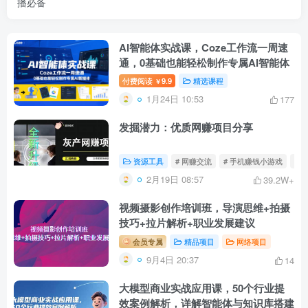
播必备
AI智能体实战课，Coze工作流一周速
通，0基础也能轻松制作专属AI智能体
付费阅读
9.9
精选课程
￥
1月24日 10:53
177
发掘潜力：优质网赚项目分享
资源工具
# 网赚交流
# 手机赚钱小游戏
# 
2月19日 08:57
39.2W+
视频摄影创作培训班，导演思维+拍摄
技巧+拉片解析+职业发展建议
会员专属
精品项目
网络项目
9月4日 20:37
14
大模型商业实战应用课，50个行业提
效案例解析，详解智能体与知识库搭建