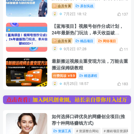
会员专属
原创实战
7月2日 18:12
137
【蓝海项目】视频号创作分成计划，
24年最新热门玩法，单天收益破
8000+！
会员专属
精品项目
网络项目
9月2日 07:28
11
最新搬运视频去重变现方法，万能去重
搬运保姆级教程
付费阅读
9.9
精选课程
￥
8月25日 18:57
183
如何选择口碑优良的网赚创业项目(推
荐十种网络赚钱方式)
资源工具
# 资源整合网站
# 搬砖项目资源网