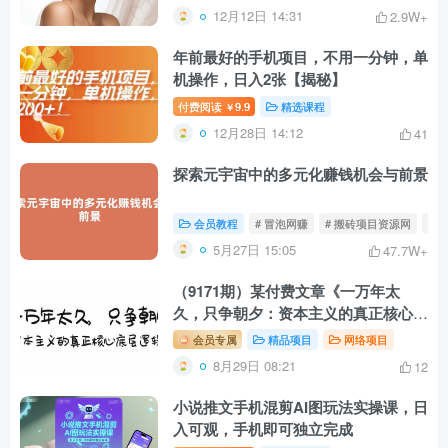
12月12日 14:31
2.9W+
年前最好的手机项目，不用一分钟，单
机操作，日入2张【揭秘】
付费阅读
9.9
精选课程
￥
12月28日 14:12
41
探索元宇宙中的多元化赚钱机会与前景
会员教程
# 冒泡网赚
# 搬砖项目资源网
# 
5月27日 15:05
47.7W+
（9171期）某付费文章《一万年太
久，只争朝夕：资本主义的真正核心底
层逻辑》
会员专属
精品项目
网络项目
8月29日 08:21
12
小说推文手机混剪AI图玩法实操课，日
入可观，手机即可独立完成