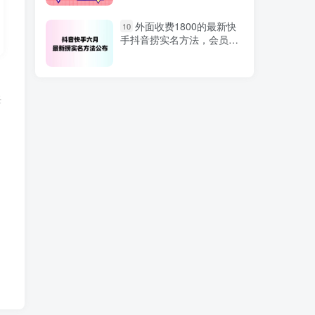
最近爆火的AI微电影玩
1
外面收费1800的最新快
10
法，零门槛新手也能制作原
手抖音捞实名方法，会员自
创作品，多种变现方式【视
测【随时失效】
频+工具】
图文带货实战训练营：基
2
础篇+剪辑篇+运营篇（38节
任
保姆级教程）
们
抖音无人直播挂载小程
3
序，零粉号一天变现二百
多，不违规也不封号，一场
挂十个小时起步，稳的一批
（9812期）2024年抖店
4
线上直播课，店铺搭建/选
品/达人/商品卡流量/起店高
阶玩法
用AI做冷知识带货视频，
5
小白也能日入300+