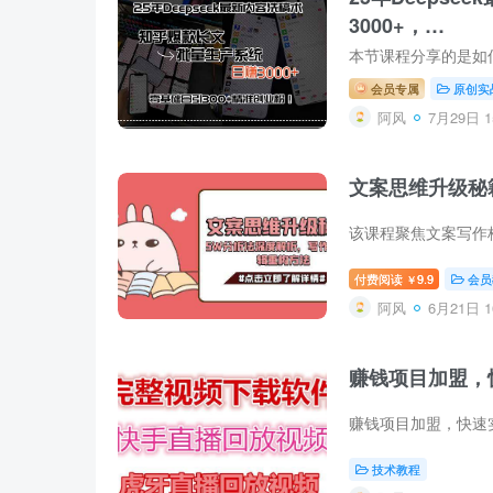
3000+，…
会员专属
原创实
阿风
7月29日 1
文案思维升级秘
付费阅读
9.9
会员
￥
阿风
6月21日 1
赚钱项目加盟，
技术教程