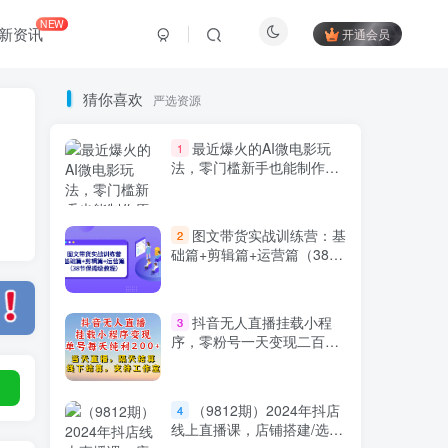
NEW
新资讯
开通会员
猜你喜欢
严选资源
最近爆火的AI微电影玩
1
法，零门槛新手也能制作原
创作品，多种变现方式【视
频+工具】
图文带货实战训练营：基
2
础篇+剪辑篇+运营篇（38节
保姆级教程）
Hi！请登录
抖音无人直播挂载小程
3
序，零粉号一天变现二百
多，不违规也不封号，一场
登录
注册
挂十个小时起步，稳的一批
（9812期）2024年抖店
4
线上直播课，店铺搭建/选
社交账号登录
品/达人/商品卡流量/起店高