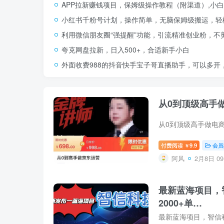
APP拉新赚钱项目，保姆级操作教程（附渠道）,小白
小红书千粉号计划，操作简单，无脑保姆级搬运，轻松
利用微信朋友圈“强提醒”功能，引流精准创业粉，不
夸克网盘拉新，日入500+，合适新手小白
外面收费988的抖音快手宝子哥直播助手，可以多开
从0到顶级高手
付费阅读
9.9
会员
￥
阿风
2月8日 09
最新蓝海项目，
2000+单…