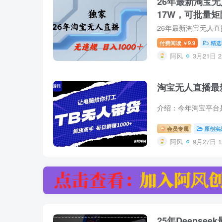
26年最新淘宝
17W，可批量
付费阅读
9.9
精选
￥
阿风
3月21日 2
淘宝无人直播最
会员专属
原创实
阿风
9月27日 1
25年Deeps