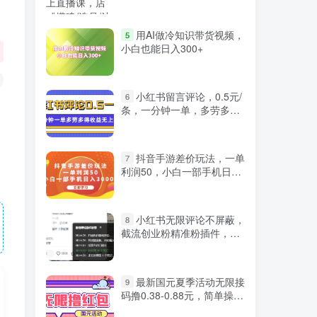
阶玩法
微信登录
用AI做冷知识带货视频，
5
小白也能日入300+
小红书留言评论，0.5元/
6
条，一分钟一单，多劳多
得，收益无上限
抖音手游差价玩法，一单
7
利润50，小白一部手机日入
3000+
小红书无限评论不屏蔽，
8
截流创业粉精准粉插件，矩
阵更加轻松
最新国元夏季活动无限接
9
码撸0.38-0.88元，简单操作
严选资源
红包秒到【详细教程】