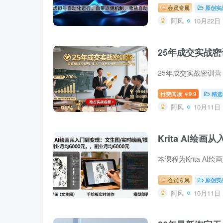
会员专属
原创实
阿风
10月22日 
25年成交实战
付费阅读
9.9
精选
￥
阿风
10月11日 
Krita AI绘
会员专属
原创实
阿风
10月11日 