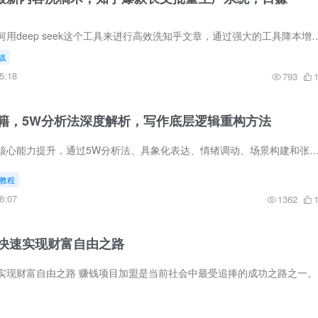
本节课程分享的是如何用deep seek这个工具来进行高效洗知乎文章，通过强大的工具降本增效，很多人都知道这个工具，但是都是
战
5:18
793
籍，5W分析法深度解析，写作底层逻辑重构方法
该课程聚焦文案写作核心能力提升，通过5W分析法、具象化表达、情绪调动、场景构建和张力运用五大维度，系统培养从思维转变到文案落地的完整写作能力。 课程内容： 1-[一]文案
教程
6:07
1362
快速实现财富自由之路
赚钱项目加盟