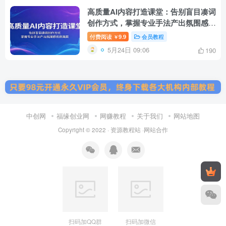
高质量AI内容打造课堂：告别盲目凑词
创作方式，掌握专业手法产出氛围感优
质画面
付费阅读
9.9
会员教程
￥
5月24日 09:06
190
中创网
福缘创业网
网赚教程
关于我们
网站地图
Copyright © 2022 ·
资源教程站
·
网站合作
扫码加QQ群
扫码加微信