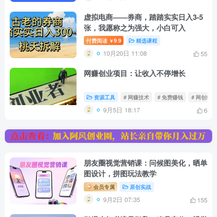
虚拟电商——券商，踏踏实实日入3-5
张，我愿称之为强大，小白可入
付费阅读
9.9
精选课程
￥
10月20日 11:08
55
网赚创业项目：让收入不停增长
资源工具
# 网赚技术
# 免费赚钱
# 网创经验
9月5日 18:17
6
朋友圈视觉营销课：问候图美化，晒单
图设计，拼图玩法教学
会员专属
原创实战
9月2日 07:35
155