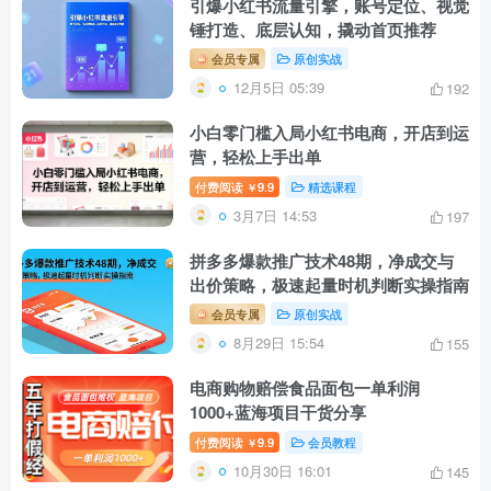
引爆小红书流量引擎，账号定位、视觉
锤打造、底层认知，撬动首页推荐
会员专属
原创实战
12月5日 05:39
192
小白零门槛入局小红书电商，开店到运
营，轻松上手出单
付费阅读
9.9
精选课程
￥
3月7日 14:53
197
拼多多爆款推广技术48期，净成交与
出价策略，极速起量时机判断实操指南
会员专属
原创实战
8月29日 15:54
155
电商购物赔偿食品面包一单利润
1000+蓝海项目干货分享
付费阅读
9.9
会员教程
￥
10月30日 16:01
145