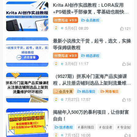
Krita AI创作实战教程：LORA应用
+PS链接+手部修复，零基础也能快速
上手
付费阅读
9.9
会员教程
￥
5月6日 08:20
121
最新小说推文干货，起号，选文，实操
等保姆级教程
付费阅读
9.9
精选课程
￥
3月6日 11:17
34
（9527期）拼系冷门蓝海产品实操课
程，从注册店铺到选品上架到流量维护
环环相扣
会员专属
精品项目
网络项目
7月27日 17:57
15
揭秘年入500万的暴利项目，让你财富
自由！
技术教程
# 暴利项目
# 创业者
# 专业知识
7月15日 16:06
8