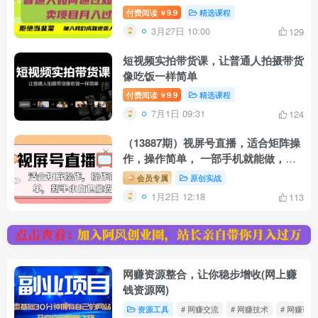
韭菜【揭秘】
付费阅读
9.9
精选课程
￥
3月27日 10:00
129
短视频实拍带货课，让普通人拍摄带货
像吃饭一样简单
付费阅读
9.9
精选课程
￥
7月1日 09:31
124
（13887期）视屏号直播，适合矩阵操
作，操作简单， 一部手机就能做，小
白也能做，…
会员专属
原创实战
1月2日 12:18
113
网赚资源整合，让你稳步增收(网上赚
钱资源网)
资源工具
# 网赚交流
# 网赚技术
# 网赚论坛