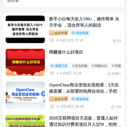
播必备
新手小白每天收入100+，操作简单 当
天学会 ，适合所有人的副业
会员专属
原创实战
9月10日 07:47
51
网赚做什么好项目
资源工具
# 冒泡网赚
# 网赚论坛
# 网赚工具
5月8日 15:46
40W+
OpenClaw商业变现全流程课：3天实
操直播，从部署到电商自动化，手把手
落地AI变现
会员专属
原创实战
3月28日 09:56
143
2025互联网项目天花板，普通人如何
通过知识付费卖项目月入过W，拒绝当