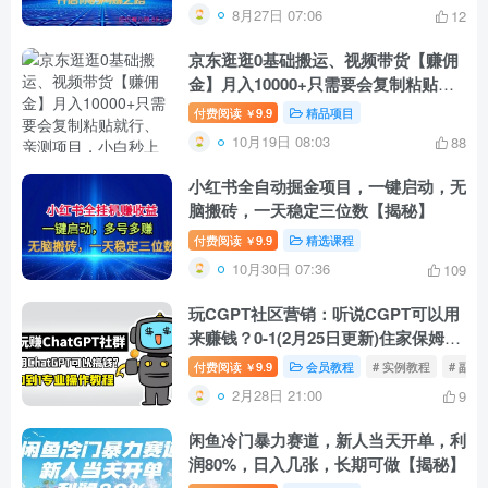
8月27日 07:06
12
京东逛逛0基础搬运、视频带货【赚佣
金】月入10000+只需要会复制粘贴就
行、亲测项目，小白秒上手。
付费阅读
9.9
精品项目
￥
10月19日 08:03
88
小红书全自动掘金项目，一键启动，无
脑搬砖，一天稳定三位数【揭秘】
付费阅读
9.9
精选课程
￥
10月30日 07:36
109
玩CGPT社区营销：听说CGPT可以用
来赚钱？0-1(2月25日更新)住家保姆级
入门教程
付费阅读
9.9
会员教程
# 实例教程
# 副业
￥
2月28日 21:00
9
闲鱼冷门暴力赛道，新人当天开单，利
润80%，日入几张，长期可做【揭秘】