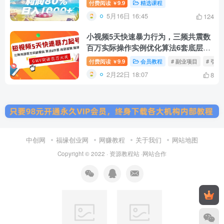
付费阅读
9.9
精选课程
￥
5月16日 16:45
124
小视频5天快速暴力行为，三频共震数
百万实际操作实例优化算法6套底层思
维爆炸
付费阅读
9.9
会员教程
# 副业项目
# 引流
￥
2月22日 18:07
8
中创网
福缘创业网
网赚教程
关于我们
网站地图
Copyright © 2022 ·
资源教程站
·
网站合作