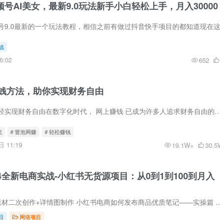
视频号AI美女，最新9.0玩法新手小白轻松上手，月入30000
战
6:02
652
钱方法，助你实现财务自由
网上赚钱方法：多途径实现财务自由在数字化时代， 网上赚钱 已成为许多人追求财务自由的热门选择国外网赚手机赚钱小游戏。借助互联网的便利，人们可以通过
流
# 冒泡网赚
# 轻松赚钱
 11:19
19.1W+
30.5
024全新电商实战-小红书无货源项目：从0到1到100到月入
课程目录 图片 视频素材二次创作+详情图制作 小红书电商如何发布商品优质笔
目
网络项目