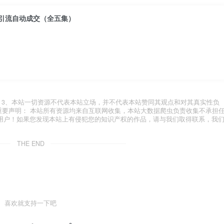
动引流自动成交（全五集）
.com 3、本站一切资源不代表本站立场，并不代表本站赞同其观点和对其真实性负
 重要声明： 本站所有资源均来自互联网收集，本站大数据爬虫负责收集不承担
用户！如果您发现本站上有侵犯您的知识产权的作品，请与我们取得联系，我
THE END
喜欢就支持一下吧