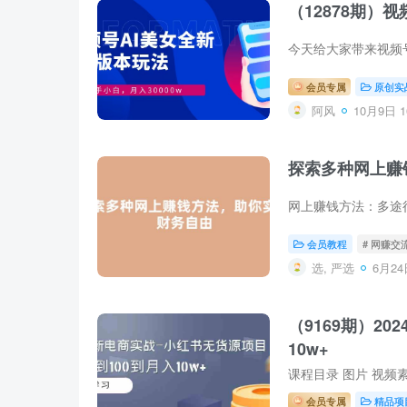
（12878期）
会员专属
原创实
阿风
10月9日 1
探索多种网上赚
会员教程
# 网赚交
选, 严选
6月24日
（9169期）2
10w+
会员专属
精品项