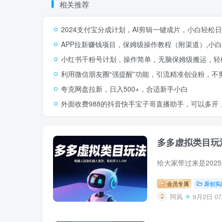
相关推荐
2024支付宝分成计划，AI剪辑一键成片，小白轻松
APP拉新赚钱项目，保姆级操作教程（附渠道）,小白
小红书千粉号计划，操作简单，无脑保姆级搬运，轻松
利用微信朋友圈“强提醒”功能，引流精准创业粉，不
夸克网盘拉新，日入500+，合适新手小白
外面收费988的抖音快手宝子哥直播助手，可以多开
多多虚拟类目玩
会员专属
原创实
阿风
9月2日 07