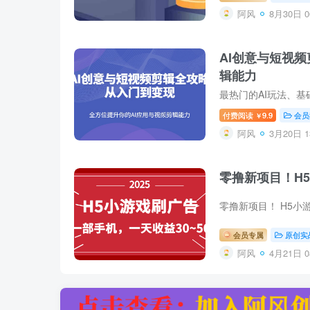
阿风
8月30日 0
AI创意与短视
辑能力
付费阅读
9.9
会员
￥
阿风
3月20日 1
零撸新项目！H5
零撸新项目！ H5小
会员专属
原创实
阿风
4月21日 0