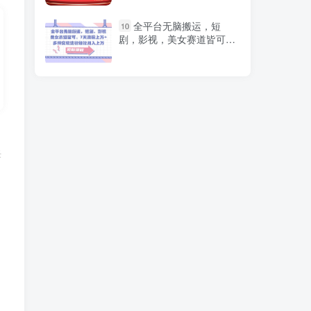
小红书虚拟掘金新玩法，
1
全平台无脑搬运，短
10
作品爆了至少变现200+，附
剧，影视，美女赛道皆可，
引流教程
7天涨粉上万+，多种变现途
径
有手就能做，轻松月入
2
5w，全网首发！手机操作
女生痛哭视频通话结合虐
3
文拉新，刷爆平台情感流
任
们
量，新手日入500+
（10751期）音乐赛道玩
4
法纯原创，所有平台可以发
布，小白轻松上手
抖音无人挂机项目最新升
5
级玩法，轻松日入500+，挂
载小程序玩法，不违规不封
号，有号的一定挂起来