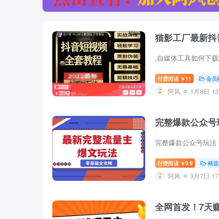
猫影工厂最新抖音
付费阅读
11
会员
￥
阿风
1月8日 13
完整爆款公众号
付费阅读
9.9
精选
￥
阿风
3月7日 17
全网首发！7天赚