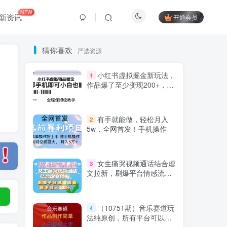
NEW
新资讯
开通会员
猜你喜欢
严选资源
小红书虚拟掘金新玩法，
1
作品爆了至少变现200+，附
引流教程
有手就能做，轻松月入
2
5w，全网首发！手机操作
Hi！请登录
女生痛哭视频通话结合虐
3
文拉新，刷爆平台情感流
量，新手日入500+
登录
注册
（10751期）音乐赛道玩
4
法纯原创，所有平台可以发
社交账号登录
布，小白轻松上手