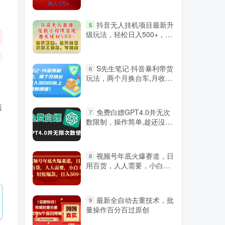
微信登录
抖音无人挂机项目最新升
5
级玩法，轻松日入500+，挂
载小程序玩法，不违规不封
号，有号的一定挂起来
S先生笔记·抖音暴利带货
6
玩法，两个月换台车,月收入
30000以上【视频课程】
售
免费白嫖GPT4.0并无次
7
数限制，操作简单,趁还沒收
费赶快使用起来
）
视频号年底火爆赛道，日
8
用百货，人人需要，小白上
手，轻松爆款，日入500+！
最新全自动去重技术，批
9
量操作百分百过原创
严选资源