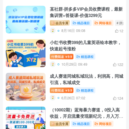
某社群·拼多多VIP会员收费课程，最新
集训营+答疑课-价值3299元￼
会员专属
精品项目
网络项目
# 拼多
8月16日 09:08
12
小红书收费399的儿童英语绘本教学，
快速起号涨粉
付费阅读
9.9
精选课程
￥
10月29日 09:49
122
成人赛道同城私域玩法，利润高，同城
引流，私域成交
付费阅读
9.9
精选课程
￥
6月26日 07:02
124
（10002期）蓝海暴力赛道，0投入高
收益，开启流量变现新纪元，月入万元
不是梦！
会员专属
精品项目
网络项目