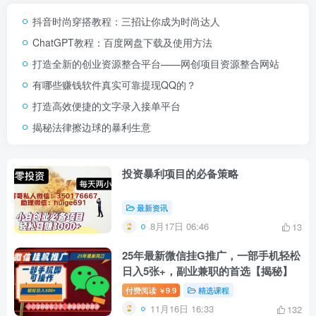
抖音时尚穿搭教程：三招让你成为时尚达人
ChatGPT教程：百度网盘下载及使用方法
打造全新的创业资源整合平台——网创项目资源整合网站
有哪些赚钱软件真实可靠提现QQ的？
打造高效便捷的文字录入接单平台
揭秘法律擦边球的暴利生意
投资暴利项目的必备策略
最新资讯
8月17日 06:46
13
25年最新微信挂G推广，一部手机轻松
日入5张+，副业兼职的首选【揭秘】
付费阅读
9.9
精选课程
￥
11月16日 16:33
132