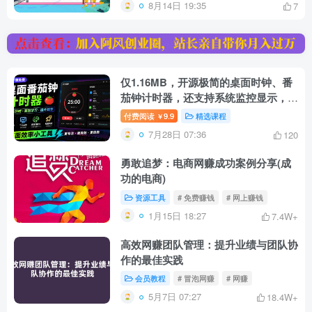
8月14日 19:35
7
仅1.16MB，开源极简的桌面时钟、番
茄钟计时器，还支持系统监控显示，桌
面效率小工具Catime
付费阅读
9.9
精选课程
￥
7月28日 07:36
120
勇敢追梦：电商网赚成功案例分享(成
功的电商)
资源工具
# 免费赚钱
# 网上赚钱
1月15日 18:27
7.4W+
高效网赚团队管理：提升业绩与团队协
作的最佳实践
会员教程
# 冒泡网赚
# 网赚
5月7日 07:27
18.4W+