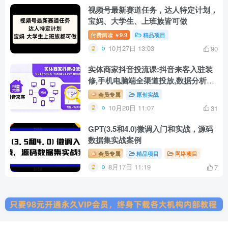
视频号最新赛道任务，达人特定计划，
宝妈、大学生、上班族皆可做
付费阅读
9.9
精品项目
￥
10月27日 13:03
90
实体商家抖音投流课:抖音来客入驻装
修,手机电脑端全渠道投放,数据分析优
化
会员专属
原创实战
10月20日 11:07
31
GPT(3.5和4.0)微调入门和实战，源码
数据集实战案例
会员专属
精品项目
网络项目
8月17日 11:19
7