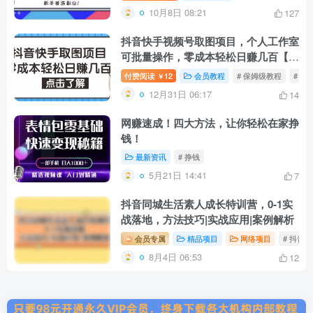
10月8日 08:21
127
抖音快手视频号取图项目，个人工作室
可批量操作，零成本轻松日赚几百【保
姆级教程】
付费阅读
12
会员教程
# 保姆级教程
# 个
￥
12月31日 06:17
14
网赚速成！四大方法，让你轻松在家挣
钱！
最新资讯
# 挣钱
5月21日 14:41
7
抖音同城生活素人成长特训营，0-1实
战落地，方法技巧|实战应用|案例解析
会员专属
精品项目
网络项目
# 抖音
8月4日 06:53
12