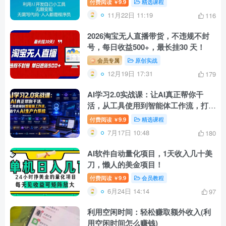
付费阅读
9.9
精选课程
￥
11月22日 11:19
116
2026淘宝无人直播带货，不违规不封
号，每日收益500+，最长挂30 天！
会员专属
原创实战
12月19日 17:31
179
AI学习2.0实战课：让AI真正帮你干
活，从工具使用到智能体工作流，打造
个人AI生产力系统
付费阅读
9.9
精选课程
￥
7月17日 10:48
180
AI软件自动量化项目，1天收入几十美
刀，懒人的美金项目！
付费阅读
9.9
会员教程
￥
6月24日 14:14
97
利用空闲时间：轻松赚取额外收入(利
用空闲时间怎么赚钱)