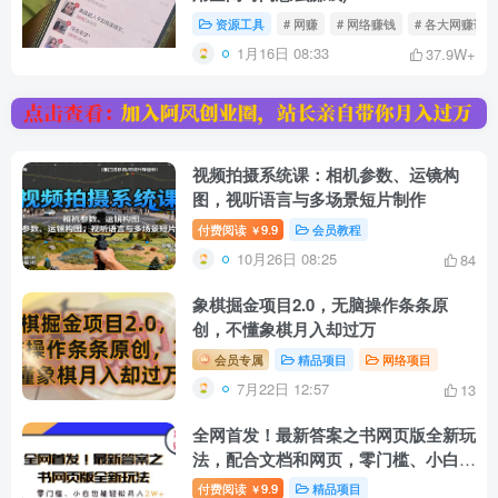
资源工具
# 网赚
# 网络赚钱
# 各大网赚论坛
1月16日 08:33
37.9W+
视频拍摄系统课：相机参数、运镜构
图，视听语言与多场景短片制作
付费阅读
9.9
会员教程
￥
10月26日 08:25
84
象棋掘金项目2.0，无脑操作条条原
创，不懂象棋月入却过万
会员专属
精品项目
网络项目
7月22日 12:57
13
全网首发！最新答案之书网页版全新玩
法，配合文档和网页，零门槛、小白也
能轻松月入2W+,新手首选副业！
付费阅读
9.9
精品项目
￥