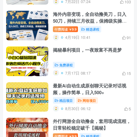
7月22日 07:24
103
海外内容变现，全自动撸美刀，日入
50刀，持续三月收益，保姆级实操
【揭秘】
付费阅读
9.9
精选课程
￥
4月19日 10:41
91
揭秘暴利项目，一夜致富不再是梦
免费课程
7月17日 08:17
15
最新Ai自动生成原创聊天记录对话视
频，操作简单，日入500+
精品项目
网络项目
8月30日 06:12
5
外行网游全自动撸金，套用现成流程，
日常轻松稳定破千【揭秘】
付费阅读
9.9
精选课程
￥