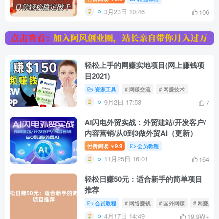
3月23日 10:46
106
轻松上手的网赚实地项目(网上赚钱项
目2021)
资源工具
# 网赚交流
# 网赚技术
9月2日 17:53
7
AI闪电外贸实战：外贸建站/开发客户/
内容营销/从0到3做外贸AI（更新）
付费阅读
9.9
会员教程
￥
11月25日 16:01
164
轻松日赚50元：适合新手的简单项目
推荐
会员教程
# 网络赚钱
# 国外网赚
# 网赚杂谈
4月17日 14:49
19.9W+