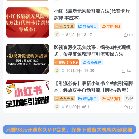
小红书最新无风险引流方法(代替卡片
跳转 零成本)
会员专属
精品项目
网络项目
8月24日 13:47
10
影视资源变现实战课：揭秘6种变现模
式，传授资源整理与引流实操方法
付费阅读
9.9
会员教程
￥
10月29日 13:08
141
【引流必备】最新小红书全功能引流脚
本，解放双手自动引流【脚本+教程】
会员专属
精品项目
网络项目
# 小红
8月30日 06:11
13