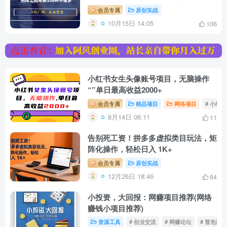
薪100W不是梦
会员专属
原创实战
10月15日 14:05
106
小红书女生头像账号项目，无脑操作
“”单日最高收益2000+
会员专属
精品项目
网络项目
# 小红
8月14日 06:11
11
告别死工资！拼多多虚拟类目玩法，矩
阵化操作，轻松日入 1K+
会员专属
原创实战
12月26日 18:46
64
小投资，大回报：网赚项目推荐(网络
赚钱小项目推荐)
资源工具
# 创业交流
# 网赚论坛
# 冒泡网创