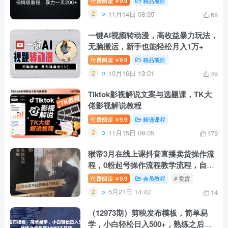
付费阅读
9.9
精品项目
￥
11月14日 08:35
68
一键AI视频转动漫，高收益暴力玩法，
无脑搬运，新手也能轻松月入1万+
付费阅读
9.9
精品项目
￥
10月16日 13:01
49
Tiktok影视解说文案与选题课，TK大
佬影视解说教程
付费阅读
9.9
精选课程
￥
11月15日 09:05
179
猴帝3月在线上课抖音直播卖货操作流
程，0粉起号操作流程教学流程，自然
搜索流量天花板
付费阅读
9.9
会员教程
# 卖货
￥
5月21日 14:42
14
（12973期）剪映发布模板，简单易
学，小白轻松日入500+，熟练之后年