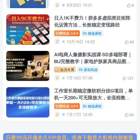
9月20日 15:21
9
日入1K不费力！拼多多虚拟类目矩阵
化运营方法，长效稳定变现路径
付费阅读
9.9
精选课程
￥
10月16日 14:22
49
AI电商人像摄影实战课·SD多端部署｜
MJ完整教学｜家电护肤家具商品图人
像写真全案例
会员专属
原创实战
7月10日 07:36
121
工作室长期稳定微软积分挂G项目，单
机一天200+可无限放大，全流程教学
【揭秘】
付费阅读
9.9
精选课程
￥
7月17日 12:05
94