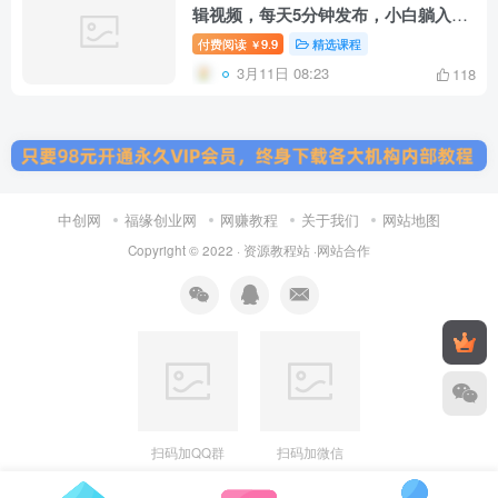
辑视频，每天5分钟发布，小白躺入
3k+【揭秘】
付费阅读
9.9
精选课程
￥
3月11日 08:23
118
中创网
福缘创业网
网赚教程
关于我们
网站地图
Copyright © 2022 ·
资源教程站
·
网站合作
扫码加QQ群
扫码加微信