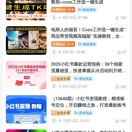
教程+coze工作流一键生成
付费阅读
9.9
精选课程
￥
9月10日 07:48
152
电商人的福音！Coze工作流一键生成”
商品带货视频高端版“实操教程，全程
保姆级搭建教学教程
付费阅读
9.9
精选课程
￥
8月7日 15:06
47
2025小红书爆款运营指南：38个独家
流量秘笈，快速掌握从冷启动到月销5
万+
会员专属
原创实战
9月10日 07:47
103
（13648期）小红书变现教程，精准账
号定位，开启赚钱之旅，打造爆款账号
会员专属
原创实战
12月12日 14:31
100