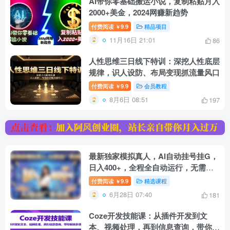
AI带你零基础搬运小说，复制粘贴月入
2000+美金，2024网赚新趋势
付费阅读
9.9
精品项目
￥
11月16日 21:01
86
人性思维三日线下特训：深挖人性底层
规律，识人设防、布局变现抓流量风口
付费阅读
9.9
会员教程
￥
8月6日 08:51
197
最新独家模拟真人，AI自动挂号挂G，
日入400+，全程全自动运行，无需人
工【揭秘】
付费阅读
9.9
精选课程
￥
6月28日 07:40
181
Coze开发技能课：从插件开发到文
本、视频处理，再到信息查询，带你解