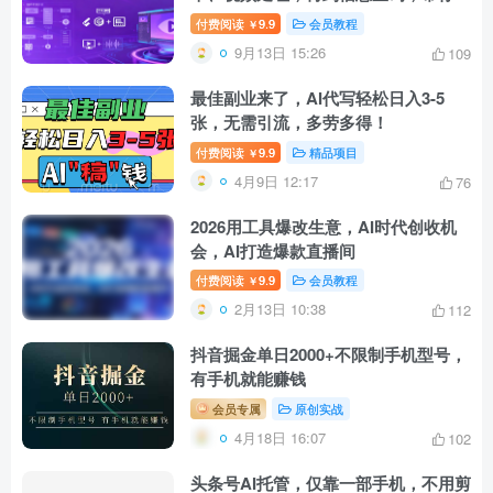
锁多领域技能
付费阅读
9.9
会员教程
￥
9月13日 15:26
109
最佳副业来了，AI代写轻松日入3-5
张，无需引流，多劳多得！
付费阅读
9.9
精品项目
￥
4月9日 12:17
76
2026用工具爆改生意，AI时代创收机
会，AI打造爆款直播间
付费阅读
9.9
会员教程
￥
2月13日 10:38
112
抖音掘金单日2000+不限制手机型号，
有手机就能赚钱
会员专属
原创实战
4月18日 16:07
102
头条号AI托管，仅靠一部手机，不用剪