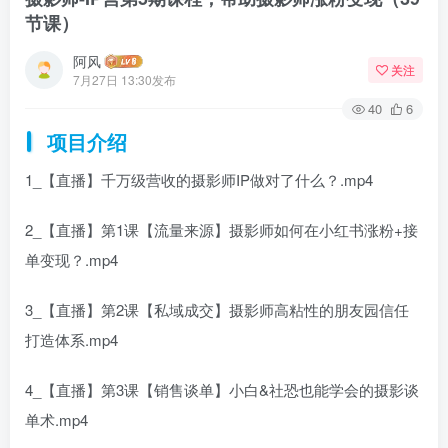
节课）
阿风
关注
7月27日 13:30发布
40
6
项目介绍
1_【直播】千万级营收的摄影师IP做对了什么？.mp4
2_【直播】第1课【流量来源】摄影师如何在小红书涨粉+接
单变现？.mp4
3_【直播】第2课【私域成交】摄影师高粘性的朋友园信任
打造体系.mp4
4_【直播】第3课【销售谈单】小白&社恐也能学会的摄影谈
单术.mp4