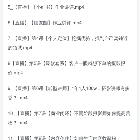
5_【直播】【小红书】作业讲评.mp4
6【直播】【朋友圈】作业讲评.mp4
7_【直播】第4课【个人定位】挖掘优势，找到自己离钱近
的领域.mp4
8【直播】第5课【爆款套系】客户一眼就想下单的摄影报
价.mp4
9_【直播】第6课【转型讲师】1年1人100w，摄影讲师有多
香？.mp4
10_【直播】第7课【商业闭环】不同阶段摄影师如何提高营
收？.mp4
11_【直播】第8课【内容创作】如何生产内容收获粉