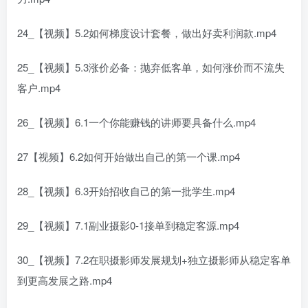
24_【视频】5.2如何梯度设计套餐，做出好卖利润款.mp4
25_【视频】5.3涨价必备：抛弃低客单，如何涨价而不流失
客户.mp4
26_【视频】6.1一个你能赚钱的讲师要具备什么.mp4
27【视频】6.2如何开始做出自己的第一个课.mp4
28_【视频】6.3开始招收自己的第一批学生.mp4
29_【视频】7.1副业摄影0-1接单到稳定客源.mp4
30_【视频】7.2在职摄影师发展规划+独立摄影师从稳定客单
到更高发展之路.mp4