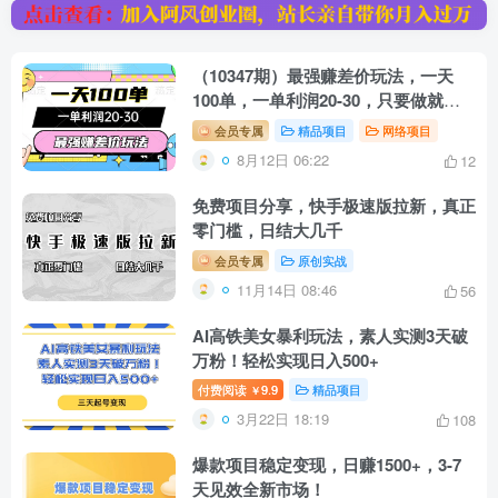
（10347期）最强赚差价玩法，一天
100单，一单利润20-30，只要做就能
赚，简单无套路
会员专属
精品项目
网络项目
8月12日 06:22
12
免费项目分享，快手极速版拉新，真正
零门槛，日结大几千
会员专属
原创实战
11月14日 08:46
56
AI高铁美女暴利玩法，素人实测3天破
万粉！轻松实现日入500+
付费阅读
9.9
精品项目
￥
3月22日 18:19
108
爆款项目稳定变现，日赚1500+，3-7
天见效全新市场！