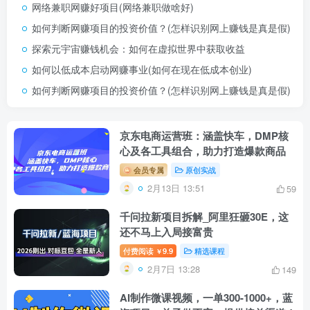
网络兼职网赚好项目(网络兼职做啥好)
如何判断网赚项目的投资价值？(怎样识别网上赚钱是真是假)
探索元宇宙赚钱机会：如何在虚拟世界中获取收益
如何以低成本启动网赚事业(如何在现在低成本创业)
如何判断网赚项目的投资价值？(怎样识别网上赚钱是真是假)
京东电商运营班：涵盖快车，DMP核
心及各工具组合，助力打造爆款商品
会员专属
原创实战
2月13日 13:51
59
千问拉新项目拆解_阿里狂砸30E，这
还不马上入局接富贵
付费阅读
9.9
精选课程
￥
2月7日 13:28
149
AI制作微课视频，一单300-1000+，蓝