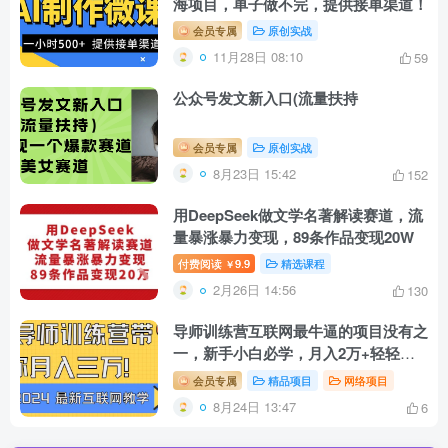
海项目，单子做不完，提供接单渠道！
会员专属
原创实战
11月28日 08:10
59
公众号发文新入口(流量扶持
会员专属
原创实战
8月23日 15:42
152
用DeepSeek做文学名著解读赛道，流
量暴涨暴力变现，89条作品变现20W
付费阅读
9.9
精选课程
￥
2月26日 14:56
130
导师训练营互联网最牛逼的项目没有之
一，新手小白必学，月入2万+轻轻
松…
会员专属
精品项目
网络项目
8月24日 13:47
6