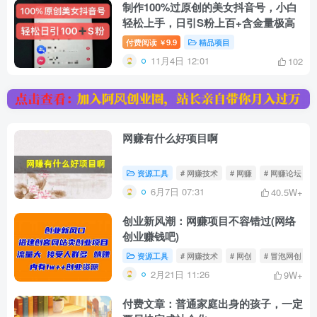
制作100%过原创的美女抖音号，小白
轻松上手，日引S粉上百+含金量极高
付费阅读
9.9
精品项目
￥
11月4日 12:01
102
网赚有什么好项目啊
资源工具
# 网赚技术
# 网赚
# 网赚论坛
6月7日 07:31
40.5W+
创业新风潮：网赚项目不容错过(网络
创业赚钱吧)
资源工具
# 网赚技术
# 网创
# 冒泡网创
2月21日 11:26
9W+
付费文章：普通家庭出身的孩子，一定