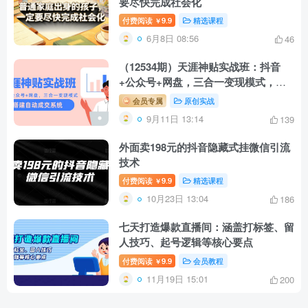
要尽快完成社会化
付费阅读
9.9
精选课程
￥
6月8日 08:56
46
（12534期）天涯神贴实战班：抖音
+公众号+网盘，三合一变现模式，搭
建自动成交系统
会员专属
原创实战
9月11日 13:14
139
外面卖198元的抖音隐藏式挂微信引流
技术
付费阅读
9.9
精选课程
￥
10月23日 13:04
186
七天打造爆款直播间：涵盖打标签、留
人技巧、起号逻辑等核心要点
付费阅读
9.9
会员教程
￥
11月19日 15:01
200