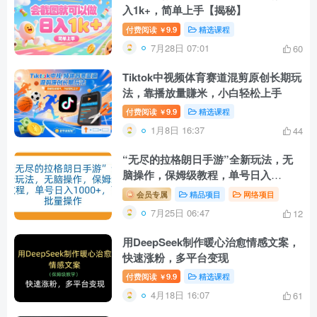
入1k+，简单上手【揭秘】
付费阅读
9.9
精选课程
￥
7月28日 07:01
60
Tiktok中视频体育赛道混剪原创长期玩
法，靠播放量賺米，小白轻松上手
付费阅读
9.9
精选课程
￥
1月8日 16:37
44
“无尽的拉格朗日手游”全新玩法，无
脑操作，保姆级教程，单号日入
1000+，可批量操作
会员专属
精品项目
网络项目
7月25日 06:47
12
用DeepSeek制作暖心治愈情感文案，
快速涨粉，多平台变现
付费阅读
9.9
精选课程
￥
4月18日 16:07
61