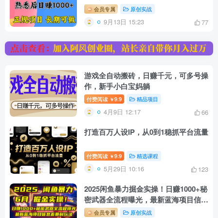
会员专属
原创实战
9月13日 15:23
77
游戏全自动搬砖，日赚千元，可多号操
作，新手小白宝妈躺
付费阅读
9.9
精品项目
￥
4月9日 12:17
66
打造百万人设IP，从0到1稳抓平台流量
付费阅读
9.9
精选课程
￥
5月29日 10:16
123
2025闲鱼暴力掘金实操！日赚1000+秘
密武器全流程曝光，最新蓝海项目信…
会员专属
原创实战