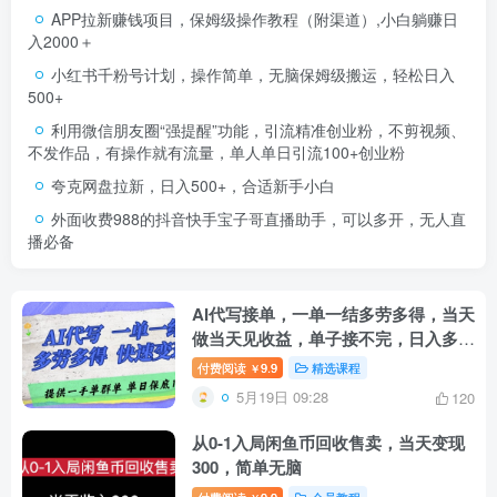
APP拉新赚钱项目，保姆级操作教程（附渠道）,小白躺赚日
入2000＋
小红书千粉号计划，操作简单，无脑保姆级搬运，轻松日入
500+
利用微信朋友圈“强提醒”功能，引流精准创业粉，不剪视频、
不发作品，有操作就有流量，单人单日引流100+创业粉
夸克网盘拉新，日入500+，合适新手小白
外面收费988的抖音快手宝子哥直播助手，可以多开，无人直
播必备
AI代写接单，一单一结多劳多得，当天
做当天见收益，单子接不完，日入多张
【揭秘】
付费阅读
9.9
精选课程
￥
5月19日 09:28
120
从0-1入局闲鱼币回收售卖，当天变现
300，简单无脑
付费阅读
9.9
会员教程