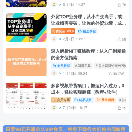
6月4日 14:37
76
外贸TOP业务课，从小白变高手，或
让业绩再突破，让你的外贸业绩，成交
率不翻倍都难
付费阅读
9.9
精选课程
￥
2月7日 13:27
58
深入解析NFT赚钱教程：从入门到精通
的全方位指南
会员教程
# 网赚工具
# 各大网赚论坛VIP教程
1月13日 09:24
36.2W+
多多视频带货项目，搬运日入过万，0
成本，轻松实现躺赚（教程+软件）
会员专属
精品项目
网络项目
# 挂机
7月24日 16:17
15