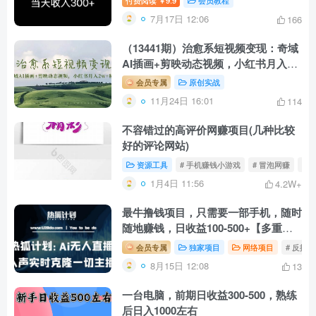
￥
7月17日 12:06
166
（13441期）治愈系短视频变现：奇域
AI插画+剪映动态视频，小红书月入
2w+秘诀
会员专属
原创实战
11月24日 16:01
114
不容错过的高评价网赚项目(几种比较
好的评论网站)
资源工具
# 手机赚钱小游戏
# 冒泡网赚
# 
1月4日 11:56
4.2W+
最牛撸钱项目，只需要一部手机，随时
随地赚钱，日收益100-500+【多重收
益长期稳定】
会员专属
独家项目
网络项目
# 反撸
8月15日 12:08
13
一台电脑，前期日收益300-500，熟练
后日入1000左右