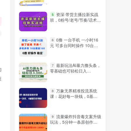
微信登录
资深·带货主播拉新实战
5
班，0粉号/老号/节奏/话术/
播感/流量-38节完整版
0撸 一台手机 一小时16
6
元 可多台同时操作 10台就
是一小时160元 不养鸡
最新玩法AI暴力撸头条，
7
的
零基础也可轻松日入
3000+，当天起号，第二天
获
见收益
万象无界精准投流系统
8
课：花好每一块钱，0基础
也听得懂（16节课）
流量爆炸抖音毒文案升级
9
玩法，5分钟一条原创作
严选资源
品，单个作品变现500-