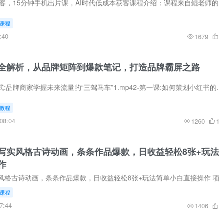
2026极简新
课程
:40
1679
全解析，从品牌矩阵到爆款笔记，打造品牌霸屏之路
课程内容：1-结营仪式:品牌商家学握未来流量的“三驾马车”1.mp42-第
教程
08:04
1260
写实风格古诗动画，条条作品爆款，日收益轻松8张+玩法
作
课程
7:44
1406