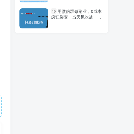
1000+
从0-1成为金牌直播橱窗
1
用微信群做副业，0成本
10
商品卡运营3.0，基础/货品/
疯狂裂变，当天见收益 一部
场景/话术/数据/商城/千川
手机实现每天轻松躺赚300+
最新问卷调查项目，5-
2
10元一单，多做多得， 单日
轻松100＋
（9294期）2024年视频
3
号分成计划，日入2000+，
文案号新赛道，一学就会，
无脑操作。
外面收费3880的迅雷拉
4
新项目（漫画、小说推文）
【详细教程】
资深·带货主播拉新实战
5
班，0粉号/老号/节奏/话术/
播感/流量-38节完整版