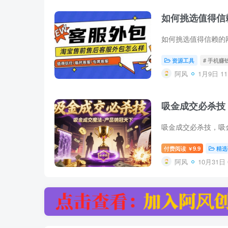
如何挑选值得信
资源工具
# 手机赚
阿风
1月9日 11
吸金成交必杀技
付费阅读
9.9
精选
￥
阿风
10月31日 