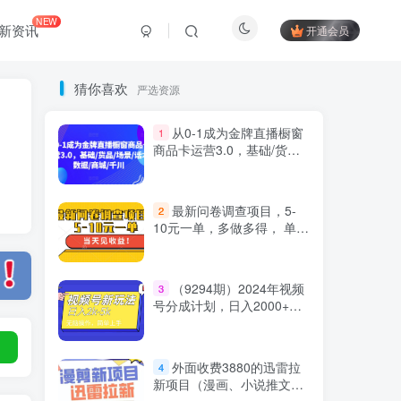
NEW
新资讯
开通会员
猜你喜欢
严选资源
从0-1成为金牌直播橱窗
1
商品卡运营3.0，基础/货品/
场景/话术/数据/商城/千川
最新问卷调查项目，5-
2
10元一单，多做多得， 单日
轻松100＋
Hi！请登录
（9294期）2024年视频
3
号分成计划，日入2000+，
文案号新赛道，一学就会，
登录
注册
无脑操作。
外面收费3880的迅雷拉
4
新项目（漫画、小说推文）
社交账号登录
【详细教程】