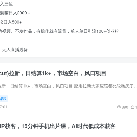
日入三位
躺赚日入2000＋
日入500+
剪视频、不发作品，有操作就有流量，单人单日引流100+创业粉
，无人直播必备
pcut)拉新，日结算1k+，市场空白，风口项目
海外版剪映(capcut)拉新，日结算1k+，市场空白，风口项目 应用拉新大家应该都比较熟悉了，就是通过你推广让别人下载你指定的APP，平台就会
课程
7:01
890
体IP获客，15分钟手机出片课，AI时代低成本获客