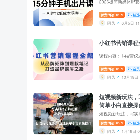
付费阅读
9.9
精选
￥
阿风
6月5日 11
小红书营销课程
付费阅读
9.9
会员
￥
阿风
10月19日 
短视频新玩法，
简单小白直接操
付费阅读
9.9
精选
￥
阿风
1月19日 0