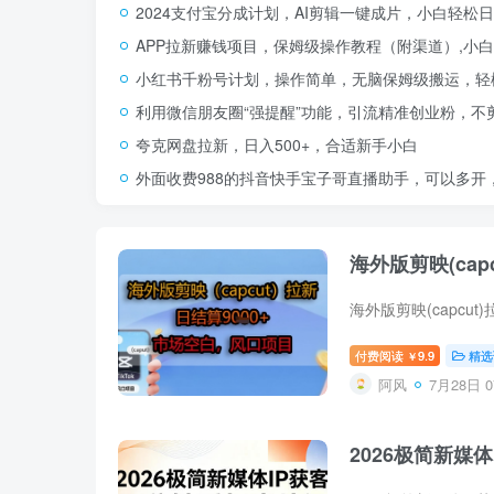
2024支付宝分成计划，AI剪辑一键成片，小白轻松
APP拉新赚钱项目，保姆级操作教程（附渠道）,小白
小红书千粉号计划，操作简单，无脑保姆级搬运，轻松
利用微信朋友圈“强提醒”功能，引流精准创业粉，不
夸克网盘拉新，日入500+，合适新手小白
外面收费988的抖音快手宝子哥直播助手，可以多开
海外版剪映(ca
付费阅读
9.9
精选
￥
阿风
7月28日 0
2026极简新媒