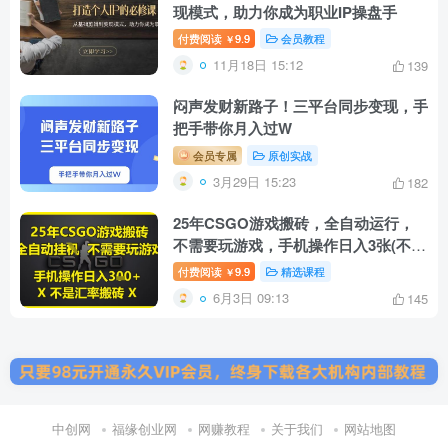
现模式，助力你成为职业IP操盘手
付费阅读
9.9
会员教程
￥
11月18日 15:12
139
闷声发财新路子！三平台同步变现，手
把手带你月入过W
会员专属
原创实战
3月29日 15:23
182
25年CSGO游戏搬砖，全自动运行，
不需要玩游戏，手机操作日入3张(不是
汇率搬砖)【揭秘】
付费阅读
9.9
精选课程
￥
6月3日 09:13
145
中创网
福缘创业网
网赚教程
关于我们
网站地图