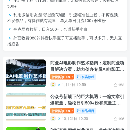
500+
利用微信朋友圈“强提醒”功能，引流精准创业粉，不剪视频、
不发作品，有操作就有流量，单人单日引流100+创业粉
夸克网盘拉新，日入500+，合适新手小白
外面收费988的抖音快手宝子哥直播助手，可以多开，无人直
播必备
商业AI电影制作艺术指南：定制商业项
目解决方案，助力创办专属AI电影工作
室
付费阅读
9.9
会员教程
￥
1月14日 10:59
153
公众号新规下的巨大机遇：一篇文章引
爆流量，轻松日引500+粉和流量主双
方收益
付费阅读
9.9
精品项目
￥
10月21日 10:20
196