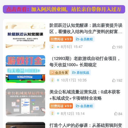
阶层跃迁认知觉醒课：跳出薪资提升误
区，看懂收入结构与生产资料的财富底
层逻辑
付费阅读
9.9
会员教程
￥
8月5日 15:47
193
（12993期）老款游戏自动打金项目，
每天收益1000+ 长期稳定
会员专属
原创实战
10月17日 10:35
192
美业公私域流量运营实战：0成本获客
+私域成交+卡项销转全攻略
付费阅读
9.9
会员教程
￥
8月12日 15:14
84
打造个人IP的必修课：从基础剪辑到变