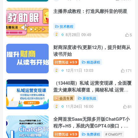
主播养成教程：打造风靡抖音的明星
技术教程
8月28日 09:49
5
财商深度读书(更新12月)，提升财商从
读书开始
付费阅读
9.9
精选课程
￥
12月11日 13:03
171
（13440期）私域 运营变现课，全面覆
盖大健康私域赛道，揭秘私域 运营与
裂变技巧
会员专属
原创实战
11月24日 16:00
81
全网首发Saas无限多开版ChatGPT小
程序+H5，系统内置GPT4.0接口，可
无限开启坑位
付费阅读
9.9
免费课程
# ChatGPT
￥