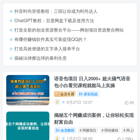
抖音时尚穿搭教程：三招让你成为时尚达人
ChatGPT教程：百度网盘下载及使用方法
打造全新的创业资源整合平台——网创项目资源整合网站
有哪些赚钱软件真实可靠提现QQ的？
打造高效便捷的文字录入接单平台
揭秘法律擦边球的暴利生意
语音包项目 日入2000+ 超火骚气语音
包小白看完课程就能马上实操
会员专属
原创实战
9月27日 12:07
39
揭秘五个网赚成功案例，让你轻松实现
财富自由
会员教程
# 网赚项目
# 网络赚钱
# 网上赚钱
1月21日 08:00
1.5W+