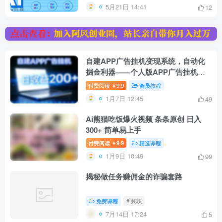
5月21日 14:41
12
自建APP广告挂机变现系统，自动化
掘金利器——个人版APP广告挂机项
目搭建指南
付费阅读
9.9
会员教程
￥
1月7日 12:45
49
Ai熊猫吃饭爆火视频 条条原创 日入
300+ 简单易上手
付费阅读
9.9
精选课程
￥
1月9日 10:49
99
揭秘做任务赚佣金的诈骗套路
免费课程
# 兼职
7月14日 17:24
5