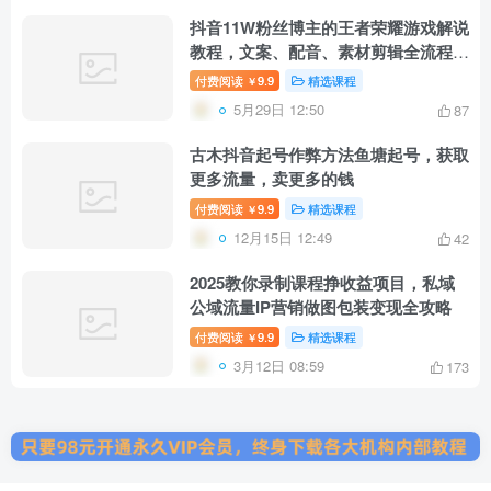
抖音11W粉丝博主的王者荣耀游戏解说
教程，文案、配音、素材剪辑全流程，
解锁伙伴计划+精选独家收益，日入
付费阅读
9.9
精选课程
￥
1k+
5月29日 12:50
87
古木抖音起号作弊方法鱼塘起号，获取
更多流量，卖更多的钱
付费阅读
9.9
精选课程
￥
12月15日 12:49
42
2025教你录制课程挣收益项目，私域
公域流量IP营销做图包装变现全攻略
付费阅读
9.9
精选课程
￥
3月12日 08:59
173