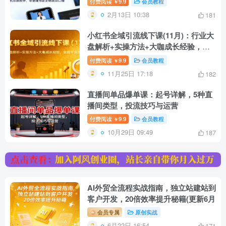
付费阅读
9.9
会员教程
￥
2月13日 10:38
181
小红书全域引流线下课(11月)：行业大
盘解析+实操方法+大咖成长经验，全
程干货落地
付费阅读
9.9
会员教程
￥
11月25日 17:18
182
直播间单品爆单课：起号详解，5种直
播间类型，投流技巧与运营
付费阅读
9.9
会员教程
￥
10月29日 09:49
187
AI外贸全流程实战指南，独立站建站到
客户开发，20倍效率提升秘籍(更新6月
会员专属
原创实战
6月22日 16:54
171