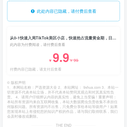
此处内容已隐藏，请付费后查看
从0-1快速入局TikTok美区小店，快速抢占流量黄金期，日出千单（9节课）
此内容为付费阅读，请付费后查看
9.9
99
￥
￥
付费内容已隐藏，请支付后查看
©
版权声明
1、本网站名称：严选资源大全 2、本站网址： 9xhua.com 3、本站一
切资源不代表本站立场，并不代表本站赞同其观点和对其真实性负
责。 4、请用户仔细辨认内容的真实性，避免上当受骗 ! 重要声明：
本站所有资源均来自互联网收集，本站大数据爬虫负责收集不承担任
何版权问题。所有资源均不出售，只免费分享给本站等级用户！如果
您发现本站上有侵犯您的知识产权的作品，请与我们取得联系，我们
会及时修改或删除。
THE END