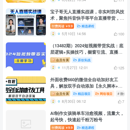
宝子哥无人直播实战课，非实时防风技
术，聚焦抖音快手等平台直播带货，轻
松开启直播变现之路(更新2026年5月
付费阅读
9.9
精选课程
￥
10日)
5月10日 14:56
100
（13482期）2024短视频带货实战：底
层逻辑+实操技巧，橱窗引流、直播带
货
会员专属
原创实战
11月27日 12:01
125
外面收费660的微信全自动加好友工
具，解放双手自动添加【永久脚本+教
程】
会员专属
精品项目
网络项目
# 微信
8月30日 06:12
7
AI制作女孩骑单车治愈视频，流量大，
起号快，快速起千粉万粉号
付费阅读
9.9
精选课程
￥