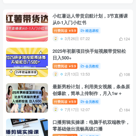
小红薯达人带货启航计划，3节直播课
从0-1入门小红书
付费阅读
9.9
精选课程
￥
3月26日 07:22
124
2025年初新项目快手短视频带货轻松
日入500+
付费阅读
9.9
会员教程
￥
2月13日 13:53
108
最新男粉计划，利用美女视频，条条原
创爆款，简单上传制作，月入1w＋
付费阅读
9.9
会员教程
￥
7月17日 12:07
184
口播剪辑实操课：电脑手机双端教学，
零基础做出流畅高级口播