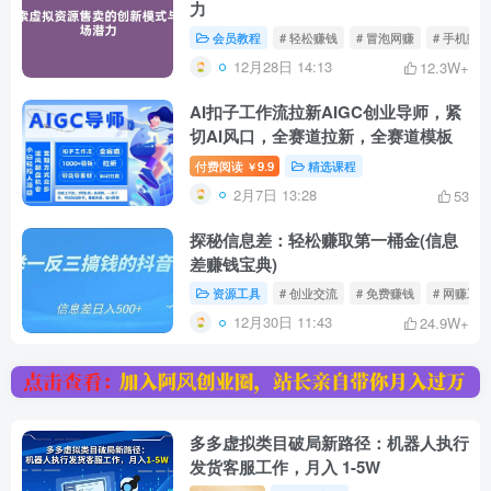
力
会员教程
# 轻松赚钱
# 冒泡网赚
# 手机赚
12月28日 14:13
12.3W+
AI扣子工作流拉新AIGC创业导师，紧
切AI风口，全赛道拉新，全赛道模板
付费阅读
9.9
精选课程
￥
2月7日 13:28
53
探秘信息差：轻松赚取第一桶金(信息
差赚钱宝典)
资源工具
# 创业交流
# 免费赚钱
# 网赚工具
12月30日 11:43
24.9W+
多多虚拟类目破局新路径：机器人执行
发货客服工作，月入 1-5W