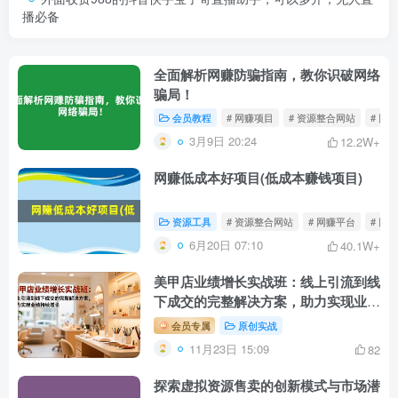
播必备
全面解析网赚防骗指南，教你识破网络
骗局！
会员教程
# 网赚项目
# 资源整合网站
# 网
3月9日 20:24
12.2W+
网赚低成本好项目(低成本赚钱项目)
资源工具
# 资源整合网站
# 网赚平台
# 网
6月20日 07:10
40.1W+
美甲店业绩增长实战班：线上引流到线
下成交的完整解决方案，助力实现业绩
持续增长
会员专属
原创实战
11月23日 15:09
82
探索虚拟资源售卖的创新模式与市场潜