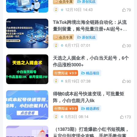
会员专属
原创实战
12月10日 14:43
79
TikTok跨境出海全链路自动化：从流
量到留量，账号批量注册+AI起号+选
品策略一站式
会员专属
原创实战
6月17日 07:01
30
天选之人掘金术，小白当天起号，6个
作品涨粉3000+
付费阅读
9.9
精品项目
￥
9月19日 07:38
90
得物0成本起号快速变现，可批量矩
阵，小白也能月入6k
付费阅读
9.9
精选课程
￥
5月3日 08:14
173
（13873期）打造爆款小红书短视频，
从定位到变现全攻略，手把手教你掌握