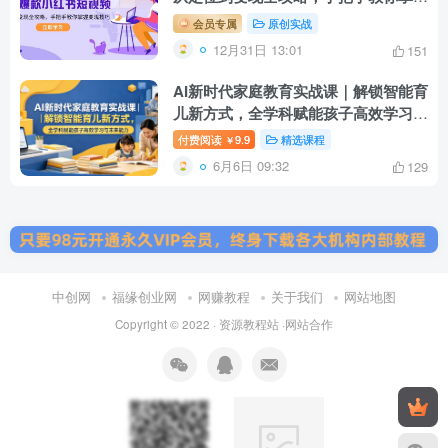
变现技巧
会员专属
原创实战
12月31日 13:01
151
AI新时代家庭教育实战课｜解锁智能育
儿新方式，全学科赋能孩子高效学习与
未来能力
付费阅读
9.9
精选课程
￥
6月6日 09:32
129
中创网
福缘创业网
网赚教程
关于我们
网站地图
Copyright © 2022 ·
资源教程站
·
网站合作