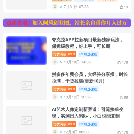
7月31日 07:38
13
夸克拉APP拉新项目最新独家玩法，
保姆级教程，好上手，可长期
付费阅读
9.9
精选课程
￥
10月18日 14:05
179
拼多多年费会员，实经验分享操，时长
拉满，干货拉满(更新10月)
付费阅读
9.9
精选课程
￥
10月12日 16:56
89
AI艺术人像定制新赛道！引流接单变
现，实测日入8张+，小白也能复制
付费阅读
9.9
精选课程
￥
12月8日 08:30
176