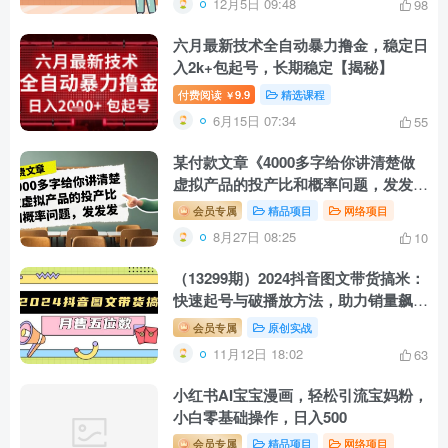
12月5日 09:48
98
六月最新技术全自动暴力撸金，稳定日
入2k+包起号，长期稳定【揭秘】
付费阅读
9.9
精选课程
￥
6月15日 07:34
55
某付款文章《4000多字给你讲清楚做
虚拟产品的投产比和概率问题，发发
发》
会员专属
精品项目
网络项目
8月27日 08:25
10
（13299期）2024抖音图文带货搞米：
快速起号与破播放方法，助力销量飙
升，月售五位数
会员专属
原创实战
11月12日 18:02
63
小红书AI宝宝漫画，轻松引流宝妈粉，
小白零基础操作，日入500
会员专属
精品项目
网络项目