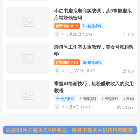
小红书虚拟电商实战课，从0掌握虚拟
店铺賺钱密码
付费阅读
9.9
精选课程
￥
7月29日 15:19
146
颜值号工作室去重教程，美女号涨粉教
学
付费阅读
9.9
精选课程
￥
11月22日 16:10
108
掌握AI绘画技巧，轻松赚取收入的实用
教程
会员教程
# 网赚项目
# 网络赚钱
# 网创项
1月8日 11:21
1.1W+