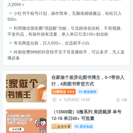
入2000＋
小红书千粉号计划，操作简单，无脑保姆级搬运，轻松日入
500+
利用微信朋友圈“强提醒”功能，引流精准创业粉，不剪视频、
不发作品，有操作就有流量，单人单日引流100+创业粉
夸克网盘拉新，日入500+，合适新手小白
外面收费988的抖音快手宝子哥直播助手，可以多开，无人直
播必备
在家做个差异化图书博主，0-1带你入
行，4类图书带货方式
付费阅读
9.9
精选课程
￥
12月20日 13:02
108
（13569期）0撸系列 美团截屏 单号
12-18 单日60+ 可批量
会员专属
原创实战