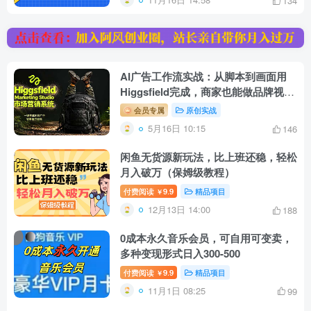
134
AI广告工作流实战：从脚本到画面用
Higgsfield完成，商家也能做品牌视
频，省万元成本！附提示词
会员专属
原创实战
5月16日 10:15
146
闲鱼无货源新玩法，比上班还稳，轻松
月入破万（保姆级教程）
付费阅读
9.9
精品项目
￥
12月13日 14:00
188
0成本永久音乐会员，可自用可变卖，
多种变现形式日入300-500
付费阅读
9.9
精品项目
￥
11月1日 08:25
99