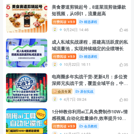
美食赛道剪辑起号，8道菜混剪做爆款
短视频，从0到1，流量超高
付费阅读
9.9
精选课程
￥
9月24日 14:46
46
成人私域实战课程，搭建高活跃度的私
域流量池，实现持续稳定的业绩增长
付费阅读
9.9
精选课程
￥
10月22日 16:11
35
电商圈多年实战干货-更新4月：多位资
深师兄实战干货，覆盖全域平台，中小
卖家可复制的盈利指南
会员专属
原创实战
4月7日 09:24
80
1分钟教你利用ai工具免费制作10W+情
感视频,自动化批量操作,效率提升10
倍！
付费阅读
9.9
会员教程
￥
11月16日 14:58