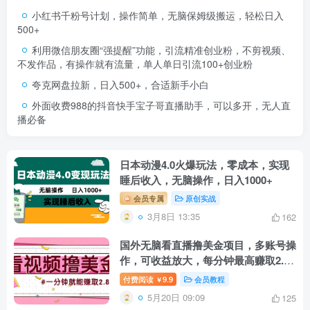
小红书千粉号计划，操作简单，无脑保姆级搬运，轻松日入
500+
利用微信朋友圈“强提醒”功能，引流精准创业粉，不剪视频、
不发作品，有操作就有流量，单人单日引流100+创业粉
夸克网盘拉新，日入500+，合适新手小白
外面收费988的抖音快手宝子哥直播助手，可以多开，无人直
播必备
日本动漫4.0火爆玩法，零成本，实现
睡后收入，无脑操作，日入1000+
会员专属
原创实战
3月8日 13:35
162
国外无脑看直播撸美金项目，多账号操
作，可收益放大，每分钟最高赚取2.8
美元！
付费阅读
9.9
会员教程
￥
5月20日 09:09
125