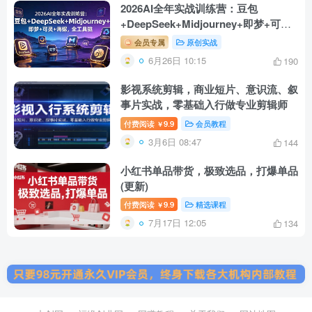
2026AI全年实战训练营：豆包
+DeepSeek+Midjourney+即梦+可灵
+海螺，全工具链
会员专属
原创实战
6月26日 10:15
190
影视系统剪辑，商业短片、意识流、叙
事片实战，零基础入行做专业剪辑师
付费阅读
9.9
会员教程
￥
3月6日 08:47
144
小红书单品带货，极致选品，打爆单品
(更新)
付费阅读
9.9
精选课程
￥
7月17日 12:05
134