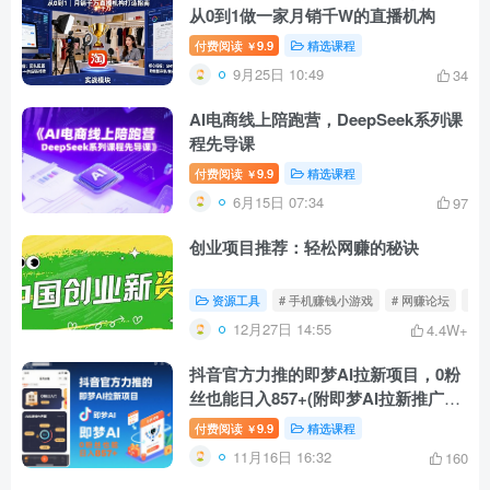
从0到1做一家月销千W的直播机构
付费阅读
9.9
精选课程
￥
9月25日 10:49
34
AI电商线上陪跑营，DeepSeek系列课
程先导课
付费阅读
9.9
精选课程
￥
6月15日 07:34
97
创业项目推荐：轻松网赚的秘诀
资源工具
# 手机赚钱小游戏
# 网赚论坛
# 
12月27日 14:55
4.4W+
抖音官方力推的即梦AI拉新项目，0粉
丝也能日入857+(附即梦AI拉新推广入
口及教学)
付费阅读
9.9
精选课程
￥
11月16日 16:32
160