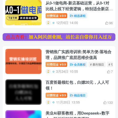
从0-1做电商-新店基础运营，从0-1对
比线上线下经营逻辑，特别适合新店新
手理解
付费阅读
9.9
精选课程
￥
12月6日 14:00
96
营销推广实践培训班:简单方便-落地合
理，品牌推广底层思维价值高
付费阅读
9.9
会员教程
# 暴利项目
# 引流
￥
3月24日 10:55
7
百度答题领红包，白嫖20元，人人可
领！
付费阅读
9.9
精品项目
￥
11月20日 13:55
133
美业AI获客教程，用Deepseek+数字