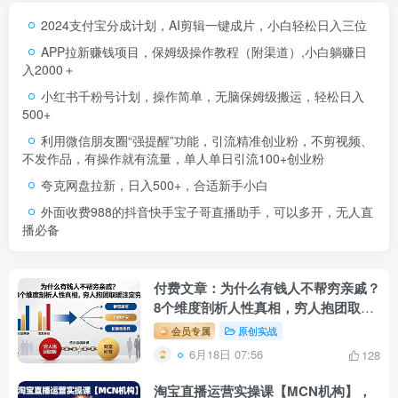
2024支付宝分成计划，AI剪辑一键成片，小白轻松日入三位
APP拉新赚钱项目，保姆级操作教程（附渠道）,小白躺赚日
入2000＋
小红书千粉号计划，操作简单，无脑保姆级搬运，轻松日入
500+
利用微信朋友圈“强提醒”功能，引流精准创业粉，不剪视频、
不发作品，有操作就有流量，单人单日引流100+创业粉
夸克网盘拉新，日入500+，合适新手小白
外面收费988的抖音快手宝子哥直播助手，可以多开，无人直
播必备
付费文章：为什么有钱人不帮穷亲戚？
8个维度剖析人性真相，穷人抱团取暖
注定穷
会员专属
原创实战
6月18日 07:56
128
淘宝直播运营实操课【MCN机构】，