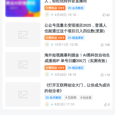
人，轻松玩转抖音直播间
付费阅读
9.9
会员教程
￥
4月25日 15:16
83
公众号流量主变现项目2025，普通人
也能通过这个项目日入四位数(更新)
付费阅读
9.9
精选课程
￥
10月11日 13:35
158
海外短视频暴利掘金！AI黑科技自动生
成漫画IP 单号日赚200刀（实测有效）
付费阅读
9.9
精品项目
￥
3月22日 18:19
118
《打开互联网创业大门，让你成为成功
的创业者》
技术教程
# 互联网
# 创业者
6月3日 17:10
5