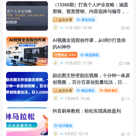
（13368期）打造个人IP全攻略：涵盖
剪辑、视觉营销、内容选择与编导，助
你实现IP变现
会员专属
原创实战
11月18日 15:09
92
AI视频全流程创作课，从0到1打造你
的AI神作
付费阅读
9.9
精选课程
￥
12月22日 17:08
158
励志图文秒变励志视频，十分钟一条原
创视频 ，百分百原创批量玩法，日入
1000+
会员专属
精品项目
网络项目
7月26日 15:45
11
抖音刷单教程：轻松实现高效盈利
技术教程
9月2日 12:19
13