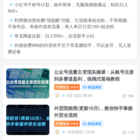
小红书千粉号计划，操作简单，无脑保姆级搬运，轻松日入
500+
利用微信朋友圈“强提醒”功能，引流精准创业粉，不剪视频、
不发作品，有操作就有流量，单人单日引流100+创业粉
夸克网盘拉新，日入500+，合适新手小白
外面收费988的抖音快手宝子哥直播助手，可以多开，无人直
播必备
公众号流量主变现实操课：从账号注册
到多赛道盈利，保姆式落地教程
付费阅读
9.9
精选课程
￥
5月12日 08:40
184
外贸陪跑营(更新10月)，教你快手掌握
外贸全流程
付费阅读
9.9
精选课程
￥
10月23日 13:04
112