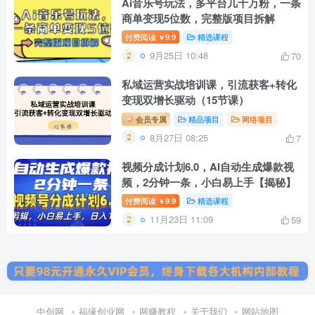
Ai音乐号玩法，多平台几十万粉，一条
商单变现5位数，完整版项目拆解
付费阅读
9.9
精选课程
￥
9月25日 10:48
70
私域运营实战培训课，引流获客+转化
变现双增长驱动（15节课）
会员专属
精品项目
网络项目
8月27日 08:25
7
视频分成计划6.0，AI自动生成爆款视
频，2分钟一条，小白易上手【揭秘】
付费阅读
9.9
精选课程
￥
11月23日 11:09
59
中创网
福缘创业网
网赚教程
关于我们
网站地图