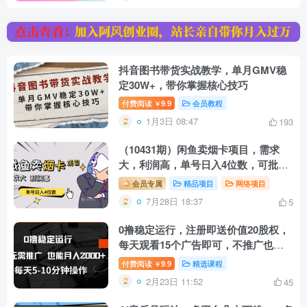
抖音图书带货实战教学，单月GMV稳
定30W+，带你掌握核心技巧
付费阅读
9.9
会员教程
￥
1月3日 08:47
193
（10431期）闲鱼卖烟卡项目，需求
大，利润高，单号日入4位数，可批
量！
会员专属
精品项目
网络项目
7月28日 18:37
5
0撸稳定运行，注册即送价值20股权，
每天观看15个广告即可，不推广也能
月入2k【揭秘】
付费阅读
9.9
精选课程
￥
2月23日 11:52
45