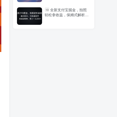
（9637期）小白无脑变
1
全新支付宝掘金，拍照
10
现，仅靠售卖二维码，轻松
轻松拿收益，保姆式解析，
日入300+
暴力一天200+
小红书绝密引流术2.0升
2
级玩法，破封禁，轻松日引
100+精准流量
微信交友变现项目，吸引
3
全网LSP男粉精准变现，小
白也能轻松上手，日入500+
2024年最新小红书运营
4
课程：普通人也能引爆小红
书（25节课）
小红书生僻字赛道玩法，
5
涨分快，变现强，多平台收
益