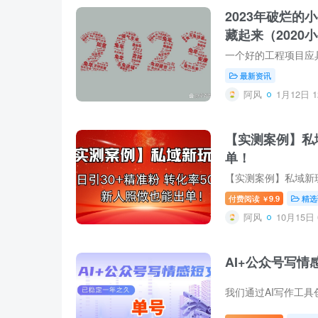
2023年破烂
藏起来（2020
最新资讯
阿风
1月12日 1
【实测案例】私
单！
付费阅读
9.9
精选
￥
阿风
10月15日 
AI+公众号写情