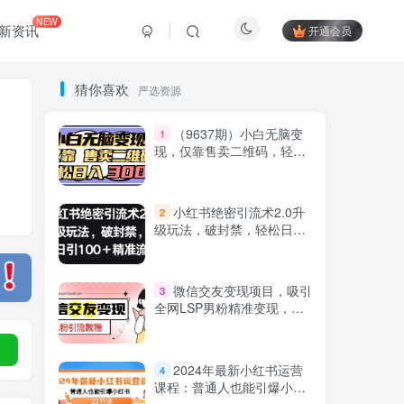
NEW
新资讯
开通会员
猜你喜欢
严选资源
（9637期）小白无脑变
1
现，仅靠售卖二维码，轻松
日入300+
小红书绝密引流术2.0升
2
级玩法，破封禁，轻松日引
100+精准流量
Hi！请登录
微信交友变现项目，吸引
3
全网LSP男粉精准变现，小
白也能轻松上手，日入500+
登录
注册
2024年最新小红书运营
4
课程：普通人也能引爆小红
社交账号登录
书（25节课）