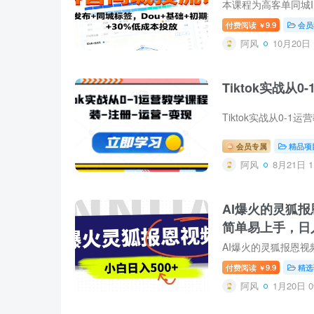
付费阅读
9.9
会员
￥
阿风
10月20日 
Tiktok实战从
会员专属
精品项
阿风
8月21日 1
AI爆火的灵狐
简单易上手，日
付费阅读
9.9
精选
￥
阿风
1月20日 0