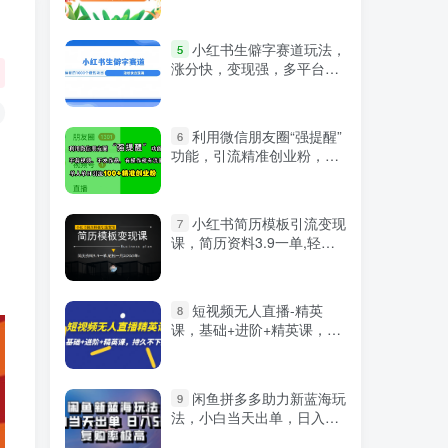
微信登录
小红书生僻字赛道玩法，
5
涨分快，变现强，多平台收
益
利用微信朋友圈“强提醒”
6
功能，引流精准创业粉，不
剪视频、不发作品，有操作
就有流量，单人单日引流
100+创业粉
小红书简历模板引流变现
7
课，简历资料3.9一单,轻松
一月2000单+（教程+资料）
短视频无人直播-精英
8
课，基础+进阶+精英课，持
久不下播
闲鱼拼多多助力新蓝海玩
9
法，小白当天出单，日入
严选资源
500+，复购率极高