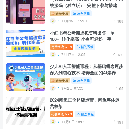
统源码（独立版）- 完整下载与搭建教
程
会员专属
原创实战
11月19日 15:01
199
小红书考公考编虚拟资料出售一单
100+ 转化率高 小白可轻松上手
付费阅读
9.9
精选课程
￥
7月17日 12:05
120
少儿AI人工智能课程：从基础概念逐步
深入到核心技术 培养全面的AI素养
会员专属
原创实战
9月2日 07:35
65
2024闲鱼正价起店运营，闲鱼整体运
营框架
付费阅读
9.9
精选课程
￥
11月8日 13:02
191