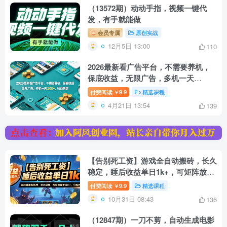
（13572期）动动手指，视频一键代
发，有手就能做
会员专属
原创实战
12月5日 13:00
110
2026最新看广告平台，不需要养机，
保底收益，无限广告，多机一天
200+，收益稳定【揭秘】
付费阅读
9.9
精选课程
￥
4月21日 13:54
139
【告别死工资】游戏全自动搬砖，长久
稳定，睡后收益单日1k+，可矩阵放大
【揭秘】
付费阅读
9.9
精选课程
￥
10月31日 08:43
136
（12847期）一刀不剪，自动生成电影