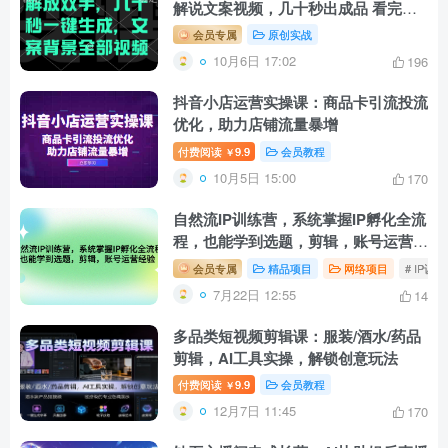
解说文案视频，几十秒出成品 看完就
会
会员专属
原创实战
10月6日 17:02
196
抖音小店运营实操课：商品卡引流投流
优化，助力店铺流量暴增
付费阅读
9.9
会员教程
￥
10月5日 15:00
170
自然流IP训练营，系统掌握IP孵化全流
程，也能学到选题，剪辑，账号运营经
验
会员专属
精品项目
网络项目
# IP训
7月22日 12:55
14
多品类短视频剪辑课：服装/酒水/药品
剪辑，AI工具实操，解锁创意玩法
付费阅读
9.9
会员教程
￥
12月7日 11:45
170