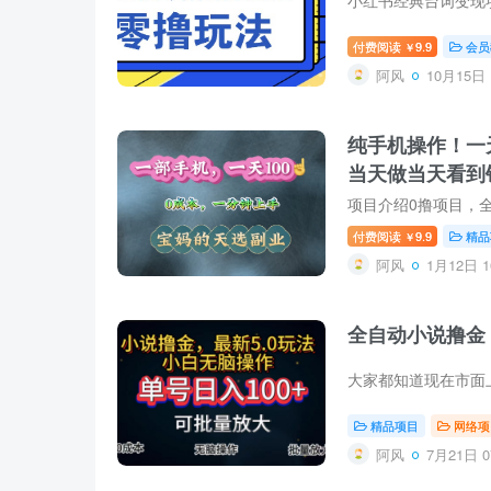
付费阅读
9.9
会员
￥
阿风
10月15日 
纯手机操作！一
当天做当天看到
付费阅读
9.9
精品
￥
阿风
1月12日 1
全自动小说撸金
精品项目
网络项
阿风
7月21日 0