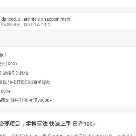
danced, all are life's disappointment.
不曾起舞的日子，都是对生命的辜负
得很！
1000+
粉 加爆你的微信
率困扰 轻松打造日出百单爆款
00+
文 轻松引流 变现30000+
现项目，零撸玩法 快速上手 日产100+