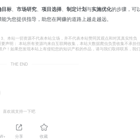
确目标
、
市场研究
、
项目选择
、
制定计划
与
实施优化
的步骤，可
骤能为您提供指导，助您在网赚的道路上越走越远。
.com 3、本站一切资源不代表本站立场，并不代表本站赞同其观点和对其真实性负
 重要声明： 本站所有资源均来自互联网收集，本站大数据爬虫负责收集不承担
用户！如果您发现本站上有侵犯您的知识产权的作品，请与我们取得联系，我
THE END
喜欢就支持一下吧
5W+
分享
收藏