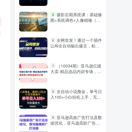
月销百万小店的核心秘密
微信登录
摄影后期系统课：基础修
5
图+系统调色+人像精修（19
节课）
全网首发！通过一个插件
6
让AI全自动输出爆文，粘贴
复制矩阵操作，月入3W+
（10034期）亚马逊亿级
7
大卖-精品选品内训专场，亿
级卖家分享选品成功之道
全自动小说撸金，单号日
8
入100+小白轻松上手，无脑
操作
亚马逊高效广告打法及数
9
据优化，亚马逊高阶广告打
严选资源
法课