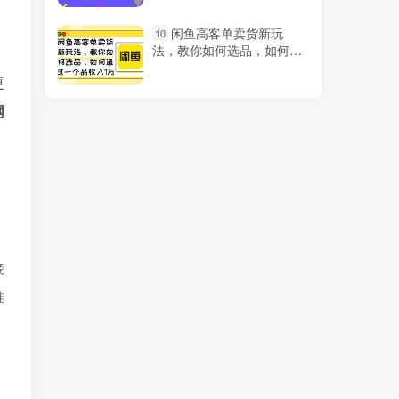
影视人物台词2.0零撸项
1
闲鱼高客单卖货新玩
10
目拆解，轻松日入几百米
法，教你如何选品，如何通
过一个品收入1万+
更
使用AI软件修改舞蹈视
2
网
频，视频号一条视频涨粉
3000+，条条原创，流量巨
大
2024视频号最新原创赛
3
道，1分钟一条原创作品，
日入4位数轻轻松松
抖音小店运营全套系列
4
接
课，全新升级，从小店基础
入门到进阶精通，系统掌握
推
月销百万小店的核心秘密
。
摄影后期系统课：基础修
5
图+系统调色+人像精修（19
节课）