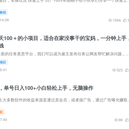
小红书经典台词变现项目，零撸玩法 快速上手 日产100+本期柚子给小伙本们分享一个快速上手的经典
教程
14:06
1594
天100＋的小项目，适合在家没事干的宝妈，一分钟上手
钱
项目介绍0撸项目，全新的任务悬赏平台，我们可以成为雇主发布任务让网友帮忙解决问题，也可以成为接单者，帮别人解决问题来挣钱，项目非常简单，满一元就可
项目
6:41
523
，单号日入100+小白轻松上手，无脑操作
大家都知道现在市面上大多数软件的收益来源是
目
7:49
86