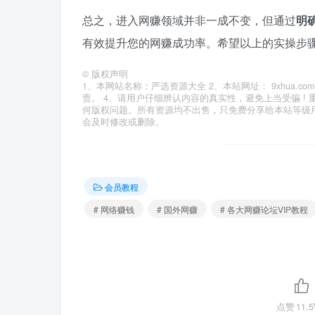
总之，进入网赚领域并非一成不变，但通过
明
有效提升您的网赚成功率。希望以上的实操步
©
版权声明
1、本网站名称：严选资源大全 2、本站网址： 9xhua
责。 4、请用户仔细辨认内容的真实性，避免上当受骗 !
何版权问题。所有资源均不出售，只免费分享给本站等级
会及时修改或删除。
会员教程
# 网络赚钱
# 国外网赚
# 各大网赚论坛VIP教程
点赞
11.