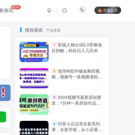
NEW
新资讯
开通会员
猜你喜欢
严选资源
影视人物台词2.0零撸项
1
目拆解，轻松日入几百米
使用AI软件修改舞蹈视
2
频，视频号一条视频涨粉
3000+，条条原创，流量巨
大
Hi！请登录
2024视频号最新原创赛
3
道，1分钟一条原创作品，
日入4位数轻轻松松
登录
注册
抖音小店运营全套系列
4
课，全新升级，从小店基础
社交账号登录
入门到进阶精通，系统掌握