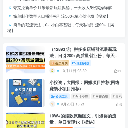
夸克拉新单价11米最新玩法揭秘，一天收入5张实操详解
简单制作数字人口播轻松引流500+精准创业粉【揭秘】
简单的截流玩法，0-1小白零基础，每天私域引流99+【揭
秘】
（12893期）拼多多店铺引流最新玩
法，日引200+高质量创业粉，每天稳
定1000+收益（…
会员专属
原创实战
10月11日 08:30
63
小投资，大回报：网赚项目推荐(网络
赚钱小项目推荐)
资源工具
# 创业交流
# 网赚论坛
# 冒泡网创
9月20日 15:21
9
10W+的爆款疯颠图文，引爆你的流
量，单日变现1k【揭秘】