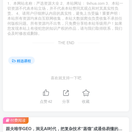
1、本网站名称：严选资源大全 2、本站网址： 9xhua.com 3、本站一
切资源不代表本站立场，并不代表本站赞同其观点和对其真实性负
责。 4、请用户仔细辨认内容的真实性，避免上当受骗 ! 重要声明：
本站所有资源均来自互联网收集，本站大数据爬虫负责收集不承担任
何版权问题。所有资源均不出售，只免费分享给本站等级用户！如果
您发现本站上有侵犯您的知识产权的作品，请与我们取得联系，我们
会及时修改或删除。
THE END
精选课程
喜欢就支持一下吧
点赞
42
分享
收藏
付费阅读
跟夫唯学GEO，洞见AI时代，把复杂技术“蒸馏”成通俗易懂的实操方法，一起开启全新的探索征程