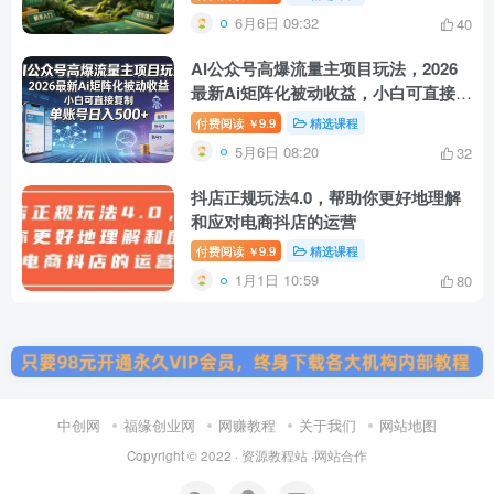
6月6日 09:32
40
AI公众号高爆流量主项目玩法，2026
最新Ai矩阵化被动收益，小白可直接复
制，单账号日入500+
付费阅读
9.9
精选课程
￥
5月6日 08:20
32
抖店正规玩法4.0，帮助你更好地理解
和应对电商抖店的运营
付费阅读
9.9
精选课程
￥
1月1日 10:59
80
中创网
福缘创业网
网赚教程
关于我们
网站地图
Copyright © 2022 ·
资源教程站
·
网站合作