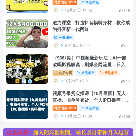
付费阅读
9.9
精选课程
￥
12月27日 14:42
118
魅力课堂：打造抖音模特身材，教你成
为抖音新一代网红
免费课程
9月12日 07:44
11
（9361期）中视频最新玩法，AI一键
改唱影视解说，刷爆全网流量，日入
2000＋全平台通用
会员专属
精品项目
网络项目
8月29日 08:21
14
视频号带货实操课【10月最新】无人
直播、书单号卖货、个人IP口播等，钉
钉直播课+资料素材
付费阅读
9.9
精选课程
￥
10月22日 17:09
109