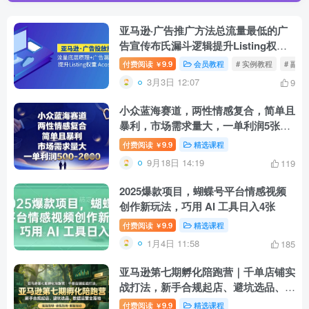
亚马逊·广告推广方法总流量最低的广
告宣传布氏漏斗逻辑提升Listing权重
值Acos10%
付费阅读
9.9
会员教程
# 实例教程
# 副业
￥
3月3日 12:07
9
小众蓝海赛道，两性情感复合，简单且
暴利，市场需求量大，一单利润5张，
未来几年可持续深耕的项目
付费阅读
9.9
精选课程
￥
9月18日 14:19
119
2025爆款项目，蝴蝶号平台情感视频
创作新玩法，巧用 AI 工具日入4张
付费阅读
9.9
精选课程
￥
1月4日 11:58
185
亚马逊第七期孵化陪跑营｜千单店铺实
战打法，新手合规起店、避坑选品、数
据运营全落地
付费阅读
9.9
精选课程
￥