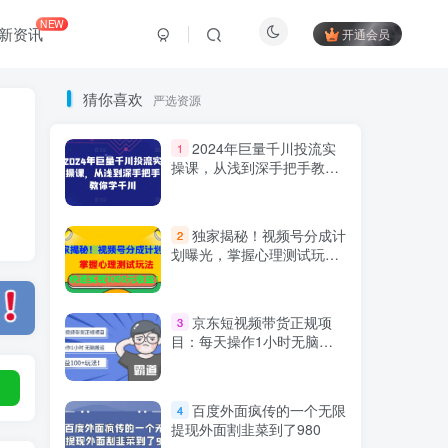
NEW
新资讯
开通会员
猜你喜欢
严选资源
2024年巨量千川投流实
1
操课，从浅到深手把手教你
学千川
独家揭秘！视频号分成计
2
划曝光，掌握心理测试玩
法，快速实现1000元收益
Hi！请登录
京东短视频带货正规项
3
目：每天操作1小时无脑搬
运日收益100+玩法！￼
登录
注册
百度外面疯传的一个无限
4
提现外面割韭菜到了980
社交账号登录