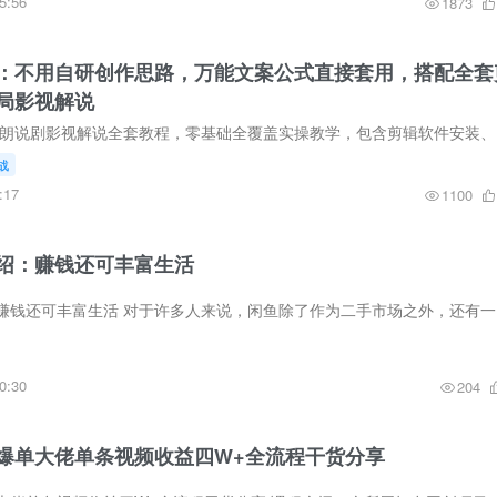
5:56
1873
：不用自研创作思路，万能文案公式直接套用，搭配全套
局影视解说
课程内容简介
战
:17
1100
绍：赚钱还可丰富生活
闲鱼副业项目
0:30
204
爆单大佬单条视频收益四W+全流程干货分享