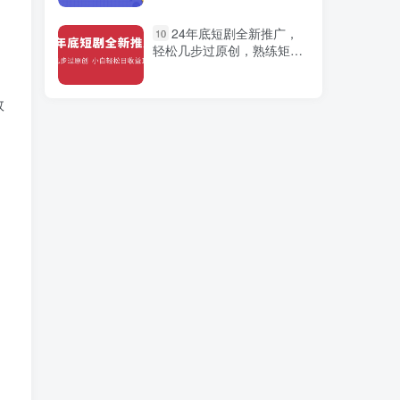
课）
2024年巨量千川投流实
1
24年底短剧全新推广，
10
操课，从浅到深手把手教你
轻松几步过原创，熟练矩阵
学千川
操作，小白轻松日入1000+
数
独家揭秘！视频号分成计
2
划曝光，掌握心理测试玩
法，快速实现1000元收益
京东短视频带货正规项
3
目：每天操作1小时无脑搬
运日收益100+玩法！￼
百度外面疯传的一个无限
4
提现外面割韭菜到了980
，
直播带货全域电商，解决
5
直播间没流量，留不住人，
亏米送都送不出去的尴尬局
面