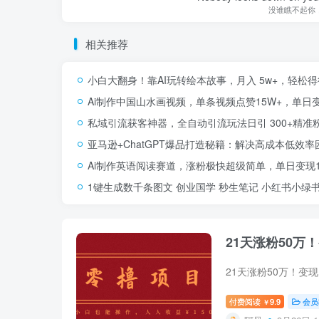
没谁瞧不起你
相关推荐
小白大翻身！靠AI玩转绘本故事，月入 5w+，轻松
Ai制作中国山水画视频，单条视频点赞15W+，单日变现
私域引流获客神器，全自动引流玩法日引 300+精准
亚马逊+ChatGPT爆品打造秘籍：解决高成本低效
Ai制作英语阅读赛道，涨粉极快超级简单，单日变现10
1键生成数千条图文 创业国学 秒生笔记 小红书小绿书图
21天涨粉50
付费阅读
9.9
会员
￥