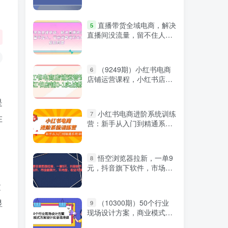
微信登录
直播带货全域电商，解决
5
直播间没流量，留不住人，
亏米送都送不出去的尴尬局
面
（9249期）小红书电商
6
店铺运营课程，小红书店铺
0-1实战教学（60节课）
是
小红书电商进阶系统训练
7
在
营：新手从入门到精通系统
课（21节视频课）
悟空浏览器拉新，一单9
8
元，抖音旗下软件，市场前
景大，不内卷，收益可观
过
显
（10300期）50个行业
9
现场设计方案，商业模式方
严选资源
案设计实录现场课（50节