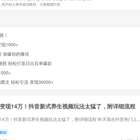
，因为别人根本就没瞧你，大家都很忙的
得很！
1000+
粉 加爆你的微信
率困扰 轻松打造日出百单爆款
00+
文 轻松引流 变现30000+
万！变现14万！抖音新式养生视频玩法太猛了，附详细流程
21天涨粉50万！变现14万！抖音新式养生视频玩法太猛了，附详细流程 昨天我在抖音热门上刷到一个视频，很有意思。博主站在画
教程