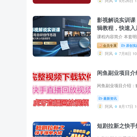
阿风
9月26日 1
影视解说实训课
辑教程，快速入
会员专属
原创实
阿风
7月8日 10
闲鱼副业项目介
最新资讯
阿风
8月17日 1
短剧拉新之快手