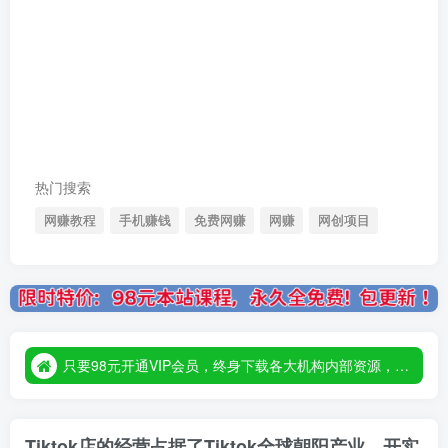
热门搜索
网赚教程
手机赚钱
免费网赚
网赚
网创项目
只要98元开通VIP会员，终身下载各大机构内部资源，一站式草根创业基地，最新最强网赚教程大全，小投入，大回报！
只要98元开通VIP会员，终身下载各大机构内部资源，一站式草根创业基地，最新最强网赚教程大全，小投入，大回报！
只要98元开通VIP会员，终身下载各大机构内部资源，一站式草根创业基地，最新最强网赚教程大全，小投入，大回报！
Tiktok店的经营占据了Tiktok全球朝阳产业，开实