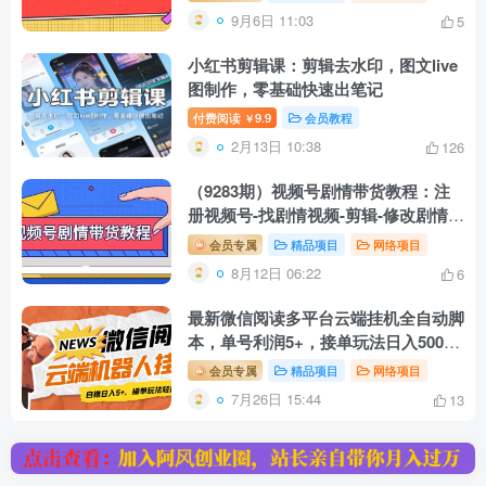
9月6日 11:03
5
小红书剪辑课：剪辑去水印，图文live
图制作，零基础快速出笔记
付费阅读
9.9
会员教程
￥
2月13日 10:38
126
（9283期）视频号剧情带货教程：注
册视频号-找剧情视频-剪辑-修改剧情-
去重/等等
会员专属
精品项目
网络项目
8月12日 06:22
6
最新微信阅读多平台云端挂机全自动脚
本，单号利润5+，接单玩法日入500+
…
会员专属
精品项目
网络项目
7月26日 15:44
13