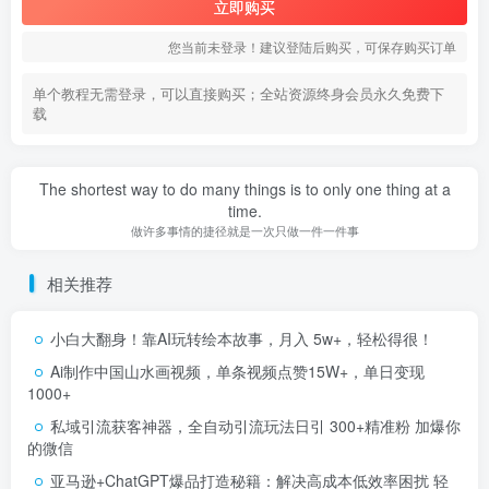
立即购买
您当前未登录！建议登陆后购买，可保存购买订单
单个教程无需登录，可以直接购买；全站资源终身会员永久免费下
载
The shortest way to do many things is to only one thing at a
time.
做许多事情的捷径就是一次只做一件一件事
相关推荐
小白大翻身！靠AI玩转绘本故事，月入 5w+，轻松得很！
Ai制作中国山水画视频，单条视频点赞15W+，单日变现
1000+
私域引流获客神器，全自动引流玩法日引 300+精准粉 加爆你
的微信
亚马逊+ChatGPT爆品打造秘籍：解决高成本低效率困扰 轻