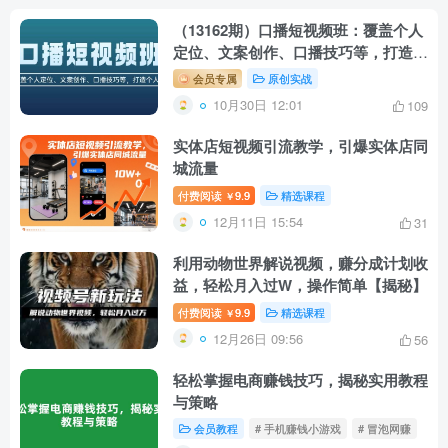
（13162期）口播短视频班：覆盖个人
定位、文案创作、口播技巧等，打造个
人IP
会员专属
原创实战
10月30日 12:01
109
实体店短视频引流教学，引爆实体店同
城流量
付费阅读
9.9
精选课程
￥
12月11日 15:54
31
利用动物世界解说视频，赚分成计划收
益，轻松月入过W，操作简单【揭秘】
付费阅读
9.9
精选课程
￥
12月26日 09:56
56
轻松掌握电商赚钱技巧，揭秘实用教程
与策略
会员教程
# 手机赚钱小游戏
# 冒泡网赚