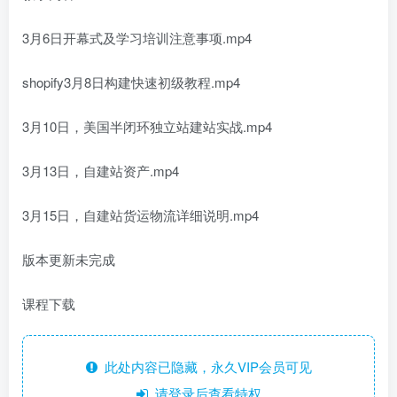
3月6日开幕式及学习培训注意事项.mp4
shopify3月8日构建快速初级教程.mp4
3月10日，美国半闭环独立站建站实战.mp4
3月13日，自建站资产.mp4
3月15日，自建站货运物流详细说明.mp4
版本更新未完成
课程下载
此处内容已隐藏，永久VIP会员可见
请登录后查看特权