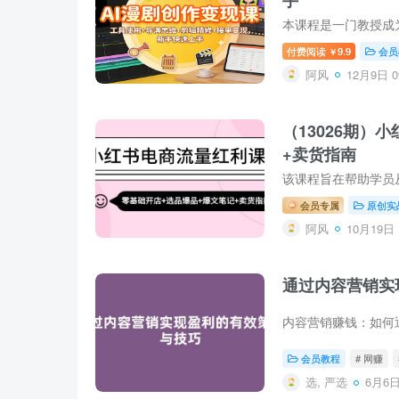
付费阅读
9.9
会员
￥
阿风
12月9日 0
（13026期
+卖货指南
会员专属
原创实
阿风
10月19日 
通过内容营销实
会员教程
# 网赚
选, 严选
6月6日 