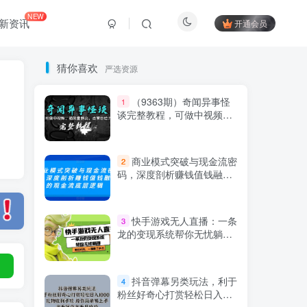
NEW
新资讯
开通会员
猜你喜欢
严选资源
（9363期）奇闻异事怪
1
谈完整教程，可做中视频，
播放量超高，点赞巨给力
（教程+素材）
商业模式突破与现金流密
2
码，深度剖析赚钱值钱融钱
的现金流底层逻辑
Hi！请登录
快手游戏无人直播：一条
3
龙的变现系统帮你无忧躺赚
单价15元，一周赚了34万
登录
注册
抖音弹幕另类玩法，利于
4
粉丝好奇心打赏轻松日入
社交账号登录
1000＋ 礼物收到手软，操