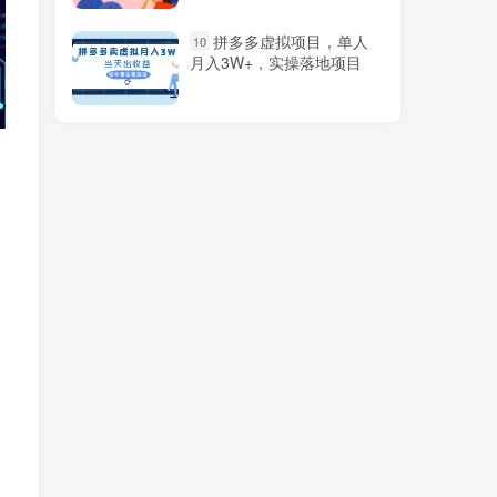
（9363期）奇闻异事怪
1
拼多多虚拟项目，单人
10
谈完整教程，可做中视频，
月入3W+，实操落地项目
播放量超高，点赞巨给力
（教程+素材）
商业模式突破与现金流密
2
码，深度剖析赚钱值钱融钱
的现金流底层逻辑
快手游戏无人直播：一条
3
龙的变现系统帮你无忧躺赚
单价15元，一周赚了34万
抖音弹幕另类玩法，利于
4
粉丝好奇心打赏轻松日入
1000＋ 礼物收到手软，操
作简单易上手，当天操作当
天见收益
加速器暴力自撸，赚多少
5
看你，一部手机轻松日入
1000+