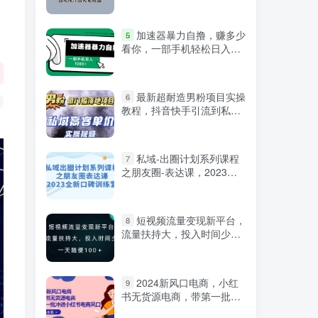
作简单易上手，当天操作当
天见收益
微信登录
加速器暴力自撸，赚多少
5
看你，一部手机轻松日入
1000+
最新超耐造男粉项目实操
6
教程，抖音快手引流到私域
自动成交 单人单号日1000+
私域-出圈计划系列课程
7
之朋友圈-表达课，2023全
新口碑训练营
短视频流量变现新平台，
8
流量扶持大，投入时间少，
AI一件创作爆款视频，每天
领个低保
2024新风口电商，小红
9
书无货源电商，带第一批冲
严选资源
进小红书电商风口（32节）