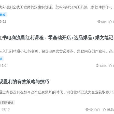
本课程是一门教授成为AI漫剧全栈工程师的深度实战课。架构清晰分为工具流（多软件操
教程
9:52
904
）小红书电商流量红利课程：零基础开店+选品爆品+爆文笔记
该课程旨在帮助学员从入门到精通小红书电商，包含电商卖货必修课、爆款
战
15:01
1344
现盈利的有效策略与技巧
内容营销赚钱：如何通过内容盈利在如今这个信息爆炸的时代，内容营销已
# 网络赚钱
09:13
49.4W+
16.5