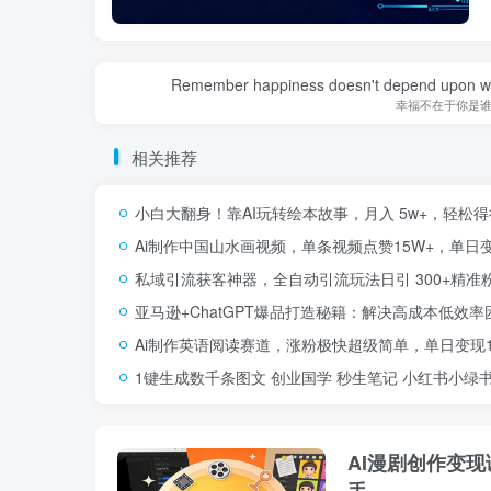
Remember happiness doesn't depend upon who 
幸福不在于你是
相关推荐
小白大翻身！靠AI玩转绘本故事，月入 5w+，轻松
Ai制作中国山水画视频，单条视频点赞15W+，单日变现
私域引流获客神器，全自动引流玩法日引 300+精准
亚马逊+ChatGPT爆品打造秘籍：解决高成本低效
Ai制作英语阅读赛道，涨粉极快超级简单，单日变现10
1键生成数千条图文 创业国学 秒生笔记 小红书小绿书图
AI漫剧创作变
手