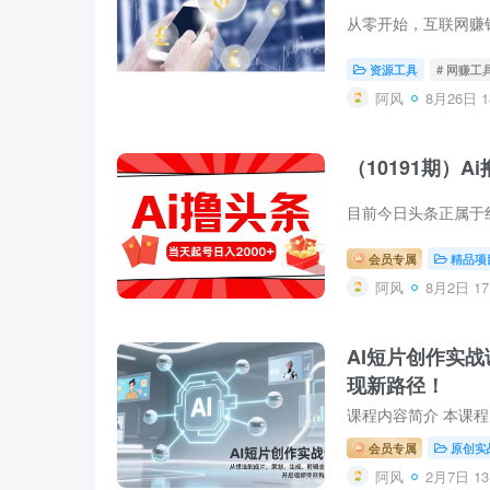
资源工具
# 网赚工
阿风
8月26日 1
（10191期）
目前今日头条正属于
会员专属
精品项
阿风
8月2日 17
AI短片创作实
现新路径！
会员专属
原创实
阿风
2月7日 13