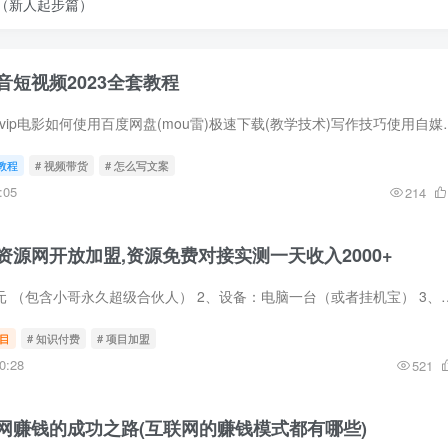
法（新人起步篇）
短视频2023全套教程
,自媒体工具如何下载vip电影如何使用百度网盘(mou雷)极速下载(教学
教程
# 视频带货
# 怎么写文案
:05
214
源网开放加盟,资源免费对接实测一天收入2000+
1、项目价格：2999元 （包含小哥永久超级合伙人） 2、
目
# 知识付费
# 项目加盟
0:28
521
网赚钱的成功之路(互联网的赚钱模式都有哪些)