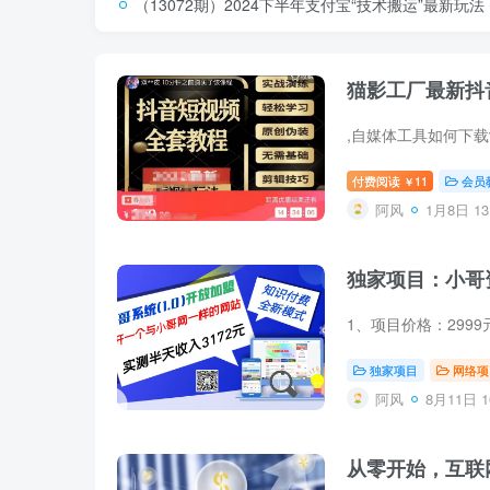
（13072期）2024下半年支付宝“技术搬运”最新玩
猫影工厂最新抖音
付费阅读
11
会员
￥
阿风
1月8日 13
独家项目：小哥资
独家项目
网络项
阿风
8月11日 1
从零开始，互联