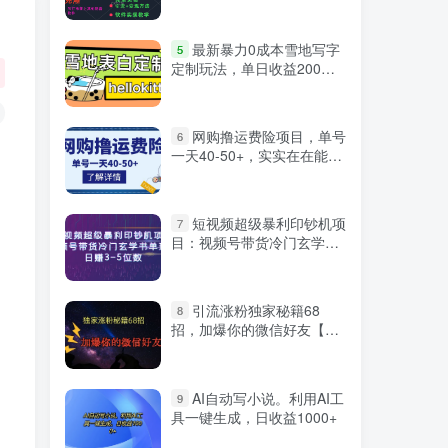
微信登录
最新暴力0成本雪地写字
5
定制玩法，单日收益200
＋，执行力够用月入过万
网购撸运费险项目，单号
6
一天40-50+，实实在在能够
赚到钱的项目【详细教程】￼
短视频超级暴利印钞机项
7
目：视频号带货冷门玄学书
单玩法，日赚3-5位数
引流涨粉独家秘籍68
8
招，加爆你的微信好友【文
档】
AI自动写小说。利用AI工
9
具一键生成，日收益1000+
严选资源