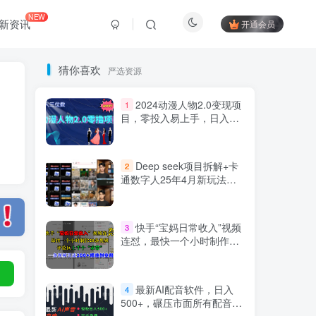
NEW
新资讯
开通会员
猜你喜欢
严选资源
2024动漫人物2.0变现项
1
目，零投入易上手，日入三
位数
Deep seek项目拆解+卡
2
通数字人25年4月新玩法日
引200+创业粉十分钟一条混
剪日稳定四位数变现！
Hi！请登录
快手“宝妈日常收入”视频
3
连怼，最快一个小时制作20
条视频，评论区上千个“求
登录
注册
带”，一条视频引流200+精
准创业粉
最新AI配音软件，日入
4
500+，碾压市面所有配音软
社交账号登录
件，完全免费