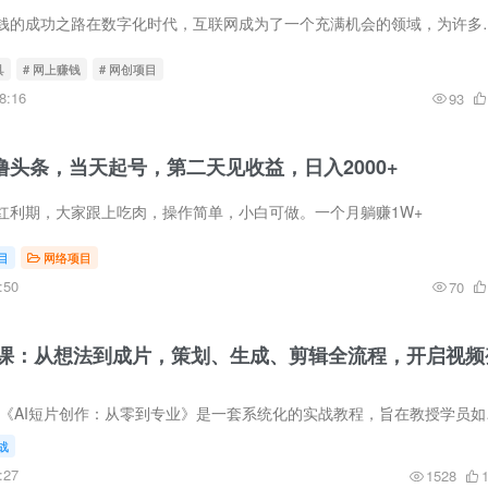
从零开始，互联网赚钱的成功之路在数字化时代，互联网成为了一个充满机
具
# 网上赚钱
# 网创项目
8:16
93
Ai撸头条，当天起号，第二天见收益，日入2000+
红利期，大家跟上吃肉，操作简单，小白可做。一个月躺赚1W+
目
网络项目
:50
70
战课：从想法到成片，策划、生成、剪辑全流程，开启视频
课程内容简介 本课程《AI
战
:27
1528