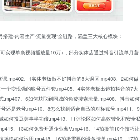
号搭建-内容生产-流量变现”全链路，涵盖三大核心模块：
员可实现单条视频播放量10万+，部分实体店通过抖音引流单月营
.mp402、1实体老板做不好抖音的8大误区.mp403、2如何做
建一个变现强的账号五件套.mp405、4实体老板出镜拍抖音的7大
式.mp407、6如何获取到同城的免费搜索流量.mp408、抖音如何
号还是老号.mp410、8怎么找到适合自己的对标账号.mp411、9
同城如何投豆荚事半功倍.mp413、11评论区如何高效转化和安全
mp415、13如何免费开通企业蓝V.mp416、14拍摄前10个技巧让
摇移如何运用.mp418、16拍摄需要的设备清单.mp419、17拍