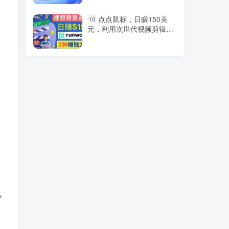
2024动漫人物2.0变现项
1
点点鼠标，日赚150美
10
目，零投入易上手，日入三
元，利用次世代视频剪辑软
位数
件Runway赚钱的3种方法￼
Deep seek项目拆解+卡
2
通数字人25年4月新玩法日
引200+创业粉十分钟一条混
剪日稳定四位数变现！
快手“宝妈日常收入”视频
3
连怼，最快一个小时制作20
条视频，评论区上千个“求
带”，一条视频引流200+精
准创业粉
最新AI配音软件，日入
4
500+，碾压市面所有配音软
件，完全免费
最新暴力0成本雪地写字
私
5
定制玩法，单日收益200
＋，执行力够用月入过万