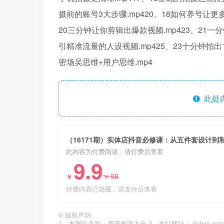
摄前的账号3大步骤.mp420、18如何养号让更多
20三分钟让你剪辑出爆款视频.mp423、21一
引精准流量的人设视频.mp425、23十分钟拍
密场吴思维+用户思维.mp4
此处
（16171期）实体店抖音必修课：从五件套设计到
此内容为付费阅读，请付费后查看
9.9
99
￥
￥
付费内容已隐藏，请支付后查看
©
版权声明
1、本网站名称：严选资源大全 2、本站网址： 9xhua