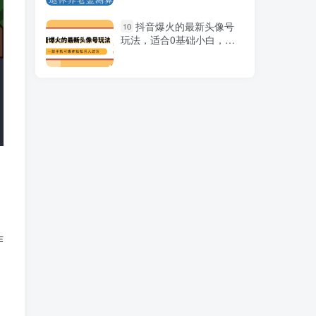
99元撬动500+创业粉，
1
抖音爆火的最新头像号
10
单日五位数变现，网赚朋友
玩法，适合0基础小白，一
圈投放操作教程价值5980！
部手机可操作轻松月入过万
拍摄剪辑入门到精通，手
2
机摄影 拍摄思路拍摄构图
剪辑思维高级调色（93节）
2024拼多多实战玩法合
3
集【0-1全流程详解】照葫芦
画瓢
抖音24小时无人直播，
4
女团跳舞新玩法，礼物收不
停（含开播视频教程+软件
作
+互动视频素材）
2024开年头部玄学运程
5
项目，日入600+小白轻松上
手【揭秘】