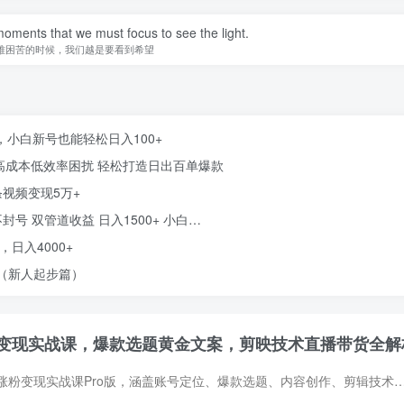
 moments that we must focus to see the light.
难困苦的时候，我们越是要看到希望
，小白新号也能轻松日入100+
解决高成本低效率困扰 轻松打造日出百单爆款
条视频变现5万+
封号 双管道收益 日入1500+ 小白…
日入4000+
法（新人起步篇）
变现实战课，爆款选题黄金文案，剪映技术直播带货全解
该课程为小红书博主涨粉变现实战课Pro版，涵盖账号定位、爆款选题、内容创作、剪辑技术、商业变现等全流程培训，包含家居、开箱、Vlog等垂直赛道专课，结