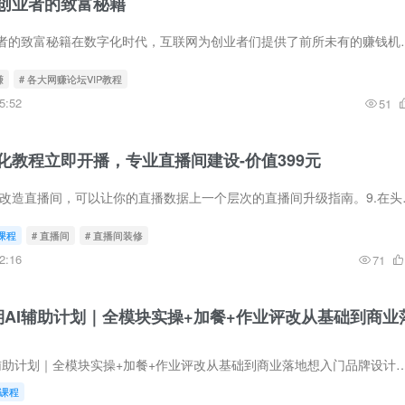
创业者的致富秘籍
发掘网赚羊毛：创业者的致富秘籍在数字化时代，互联网为创业者们提供了
赚
# 各大网赚论坛VIP教程
5:52
51
化教程立即开播，专业直播间建设-价值399元
底层逻辑,上一个如何改造直播间，可以让你
课程
# 直播间
# 直播间装修
2:16
71
期AI辅助计划｜全模块实操+加餐+作业评改从基础到商业
新品牌设计第9期AI辅助计划｜全模块实操+加餐+作业评改从基础到商业落地想入门品牌设计，却被字体设计、IP创作、C4D建模难住？不懂多软件搭
课程