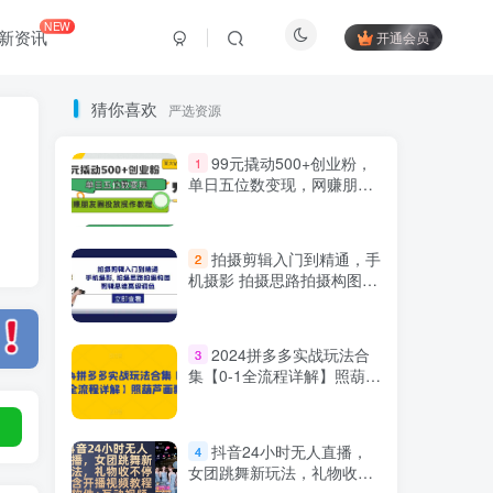
NEW
新资讯
开通会员
猜你喜欢
严选资源
99元撬动500+创业粉，
1
单日五位数变现，网赚朋友
圈投放操作教程价值5980！
拍摄剪辑入门到精通，手
2
机摄影 拍摄思路拍摄构图
剪辑思维高级调色（93节）
Hi！请登录
2024拼多多实战玩法合
3
集【0-1全流程详解】照葫芦
画瓢
登录
注册
抖音24小时无人直播，
4
女团跳舞新玩法，礼物收不
社交账号登录
停（含开播视频教程+软件