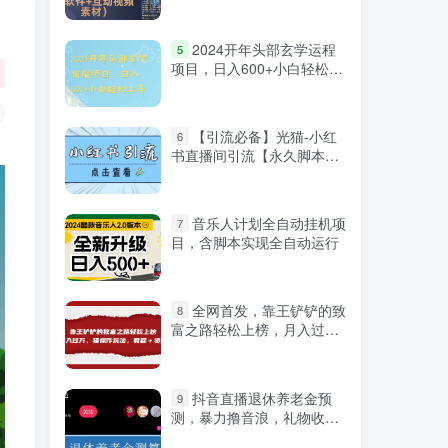
+互动视频素材）
微信登录
2024开年头部玄学运程
5
项目，日入600+小白轻松上
手【揭秘】
【引流必备】光猫-小红
6
书直播间引流【永久脚本
+详细教程】
音乐人计划全自动挂机项
7
目，含脚本实现全自动运行
全网首发，靠王铲铲的致
8
富之路轻松上榜，月入过
万，骚操作玩法，教程＋资
料
抖音直播退休养老金预
9
测，暴力撸音浪，礼物收割
严选资源
机【详细玩法教程】