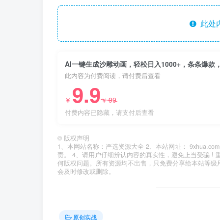
此处
AI一键生成沙雕动画，轻松日入1000+，条条爆款
此内容为付费阅读，请付费后查看
9.9
99
￥
￥
付费内容已隐藏，请支付后查看
©
版权声明
1、本网站名称：严选资源大全 2、本站网址： 9xhua
责。 4、请用户仔细辨认内容的真实性，避免上当受骗 !
何版权问题。所有资源均不出售，只免费分享给本站等级
会及时修改或删除。
原创实战