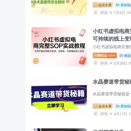
会员专属
原创实
阿风
7月9日 16
小红书虚拟电商
可持续的线上变
付费阅读
9.9
精选
￥
阿风
3月28日 0
水晶赛道带货秘
会员专属
原创实
阿风
4月17日 1