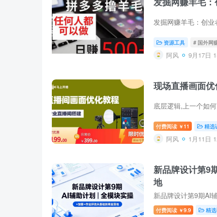
发掘网赚羊毛：
资源工具
# 国外网
阿风
9月17日 1
现场直播画面优
付费阅读
11
精选
￥
阿风
1月11日 1
新品牌设计第9
地
付费阅读
9.9
精选
￥