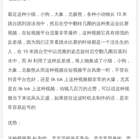
最近这种小猫，小狗，大象，北极熊，各种小动物从 10 米
跳台跳到游泳池中，然后在空中翻转几圈的这种奥运会比赛
视频，在短视频平台流量非常爆炸，这种视频它具有很强的
反差感，因为我们正常看跳水比赛的时候都是一个活生生的
人，在 10 米跳台空中以优雅的姿态旋转后空翻几圈后落到
水中，而 AI 利用了这种反差感，将人物换成了小猫，小狗，
大象，北极熊从而这种视频在短视频平台风靡一时，不管在
抖音平台也好，还是 tik tok 上这种视频都非常的火爆，尤其
是在 tik tok 上这种视频，动辄几百万的点赞，可以说这种视
频当下来说风头正盛，如果抓住这波时机去制作的话，是非
常容易起号的
优势：
这种视频用 AI 制作，其实流程并不复杂，是非常简单的，而