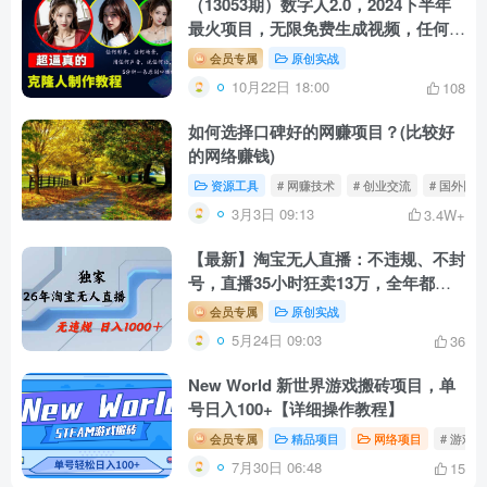
（13053期）数字人2.0，2024下半年
最火项目，无限免费生成视频，任何场
景，用任何…
会员专属
原创实战
10月22日 18:00
108
如何选择口碑好的网赚项目？(比较好
的网络赚钱)
资源工具
# 网赚技术
# 创业交流
# 国外网赚
3月3日 09:13
3.4W+
【最新】淘宝无人直播：不违规、不封
号，直播35小时狂卖13万，全年都是
旺季，还能批量矩阵操作
会员专属
原创实战
5月24日 09:03
36
New World 新世界游戏搬砖项目，单
号日入100+【详细操作教程】
会员专属
精品项目
网络项目
# 游戏
7月30日 06:48
15