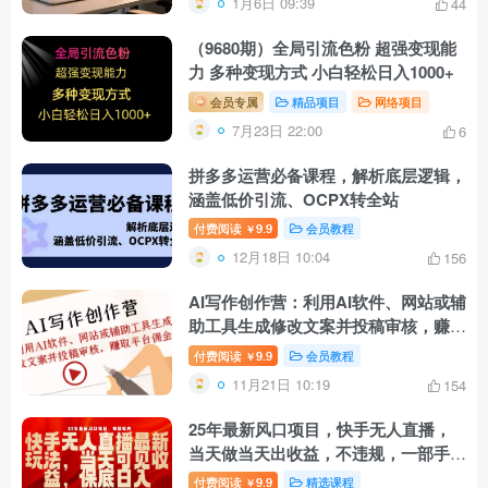
1月6日 09:39
44
（9680期）全局引流色粉 超强变现能
力 多种变现方式 小白轻松日入1000+
会员专属
精品项目
网络项目
7月23日 22:00
6
拼多多运营必备课程，解析底层逻辑，
涵盖低价引流、OCPX转全站
付费阅读
9.9
会员教程
￥
12月18日 10:04
156
AI写作创作营：利用AI软件、网站或辅
助工具生成修改文案并投稿审核，赚取
平台佣金
付费阅读
9.9
会员教程
￥
11月21日 10:19
154
25年最新风口项目，快手无人直播，
当天做当天出收益，不违规，一部手机
即可操作，保底日入5张+【揭秘】
付费阅读
9.9
精选课程
￥