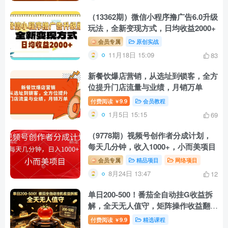
（13362期）微信小程序撸广告6.0升级
玩法，全新变现方式，日均收益2000+
会员专属
原创实战
11月18日 15:09
83
新餐饮爆店营销，从选址到锁客，全方
位提升门店流量与业绩，月销万单
付费阅读
9.9
会员教程
￥
1月5日 15:15
69
（9778期）视频号创作者分成计划，
每天几分钟，收入1000+，小而美项目
会员专属
精品项目
网络项目
8月24日 13:47
12
单日200-500！番茄全自动挂G收益拆
解，全天无人值守，矩阵操作收益翻倍
【揭秘】
付费阅读
9.9
精选课程
￥