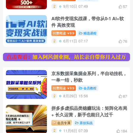
9月10日 07:49
57
AI软件变现实战课，带你从0-1 Al+软
件 高效变现
付费阅读
9.9
精选课程
￥
6月11日 07:17
76
京东数据采集掘金系列，半自动挂机，
一单一结，秒款
付费阅读
9.9
会员教程
￥
8月29日 15:56
87
拼多多虚拟品类稳赚玩法：矩阵化布局
+ 长久运营，新手也能日入过千
会员专属
原创实战
11月6日 07:39
184