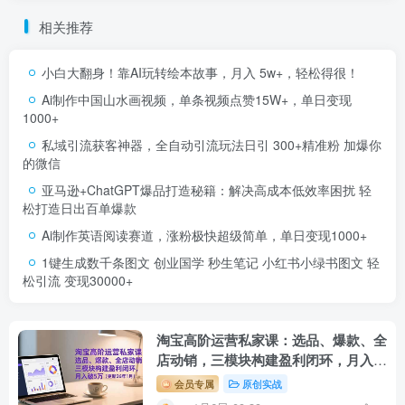
相关推荐
小白大翻身！靠AI玩转绘本故事，月入 5w+，轻松得很！
Ai制作中国山水画视频，单条视频点赞15W+，单日变现
1000+
私域引流获客神器，全自动引流玩法日引 300+精准粉 加爆你
的微信
亚马逊+ChatGPT爆品打造秘籍：解决高成本低效率困扰 轻
松打造日出百单爆款
Ai制作英语阅读赛道，涨粉极快超级简单，单日变现1000+
1键生成数千条图文 创业国学 秒生笔记 小红书小绿书图文 轻
松引流 变现30000+
淘宝高阶运营私家课：选品、爆款、全
店动销，三模块构建盈利闭环，月入破
5万(更新26年1月
会员专属
原创实战