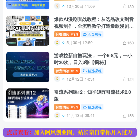
12月30日 11:09
130
爆款AI漫剧实战教程：从选品改文到音
视频制作，全流程教学打造爆款漫剧作
品
付费阅读
9.9
会员教程
￥
5月30日 12:50
160
游戏拉新自撸玩法， 一个6-8元，一小
时20次，日入3张【揭秘】
付费阅读
9.9
精选课程
￥
12月12日 14:31
124
引流系列课12：知乎矩阵引流技术2.0
版
付费阅读
9.9
精选课程
￥
11月13日 08:41
156