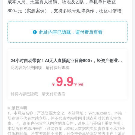
成本入局。无需真人出镜、场地及团队，单机单日收益
800+元（实测案例），支持多账号矩阵操作，收益可倍增。
此处内容已隐藏，请付费后查看
24小时自动带货！AI无人直播副业日赚800+，轻资产创业首选
此内容为付费阅读，请付费后查看
9.9
99
￥
￥
付费内容已隐藏，请支付后查看
©
版权声明
1、本网站名称：严选资源大全 2、本站网址： 9xhua.com 3、本站一
切资源不代表本站立场，并不代表本站赞同其观点和对其真实性负
责。 4、请用户仔细辨认内容的真实性，避免上当受骗 ! 重要声明：
本站所有资源均来自互联网收集，本站大数据爬虫负责收集不承担任
何版权问题。所有资源均不出售，只免费分享给本站等级用户！如果