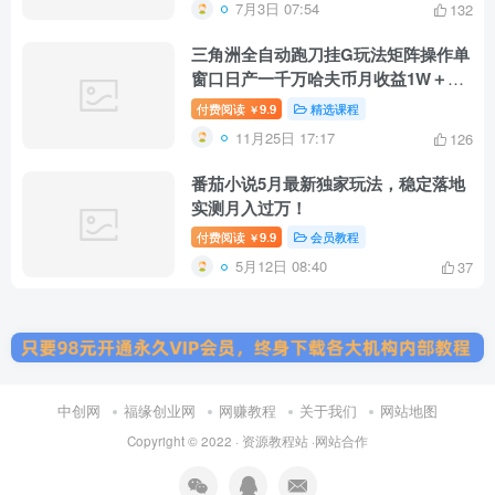
7月3日 07:54
132
三角洲全自动跑刀挂G玩法矩阵操作单
窗口日产一千万哈夫币月收益1W＋
【揭秘】
付费阅读
9.9
精选课程
￥
11月25日 17:17
126
番茄小说5月最新独家玩法，稳定落地
实测月入过万！
付费阅读
9.9
会员教程
￥
5月12日 08:40
37
中创网
福缘创业网
网赚教程
关于我们
网站地图
Copyright © 2022 ·
资源教程站
·
网站合作