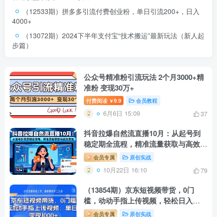
（12533期）拼多多引流付费创业粉，单日引流200+，日入
4000+
（13072期）2024下半年支付宝“技术搬运”最新玩法（新人起
步篇）
公众号精准粉引流玩法 2个月3000+精
准粉 变现30万+
付费阅读
9.9
会员教程
￥
6月6日 15:09
37
抖音拉爆自然流直播10月：从起号到
稳定期全流程，精准流量获取与高效变
现
会员专属
原创实战
10月22日 16:10
79
（13854期）京东短视频带货，0门
槛，动动手指上传视频，轻松日入
1000+
会员专属
原创实战