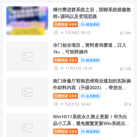
继付费进群系统之后，陪聊系统搭建教
程+源码以及变现思路
付费阅读
9.9
精选课程
￥
3月24日 09:15
184
冷门创业项目，资料查询赛道，日入
1k+，可矩阵操作
付费阅读
9.9
精选课程
￥
11月21日 14:47
146
南门录像厅剪辑思维商业规划的实际操
作材料内容（升级2023），带您在时
间线上剪出各种电影
付费阅读
9.9
会员教程
￥
5月21日 14:42
9
Win10/11系统永久禁止更新！华为出
品小工具，避免频繁更新Win系统出问
题，电脑必备工具Win系统禁止更新
付费阅读
9.9
精选课程
￥