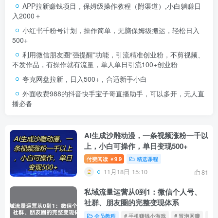
APP拉新赚钱项目，保姆级操作教程（附渠道）,小白躺赚日
入2000＋
小红书千粉号计划，操作简单，无脑保姆级搬运，轻松日入
500+
利用微信朋友圈“强提醒”功能，引流精准创业粉，不剪视频、
不发作品，有操作就有流量，单人单日引流100+创业粉
夸克网盘拉新，日入500+，合适新手小白
外面收费988的抖音快手宝子哥直播助手，可以多开，无人直
播必备
AI生成沙雕动漫，一条视频涨粉一千以
上，小白可操作，单日变现500+
付费阅读
9.9
精选课程
￥
11月18日 15:10
81
私域流量运营从0到1：微信个人号、
社群、朋友圈的完整变现体系
会员教程
# 手机赚钱小游戏
# 冒泡网赚
# 