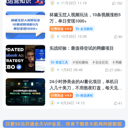
11月22日 11:19
152
林黛玉怼人视频玩法，10条视频涨粉5
万，单日变现1000+
付费阅读
9.9
会员教程
￥
10月29日 13:08
80
实战经验：最值得尝试的网赚项目
资源工具
# 轻松赚钱
# 创业交流
# 网赚
1月8日 09:48
27.6W+
24小时挣美金的AI量化项目，单机日
入几十美刀，不用熬夜盯盘，每天见收
益【揭秘】
付费阅读
9.9
精选课程
￥
6月24日 14:13
41