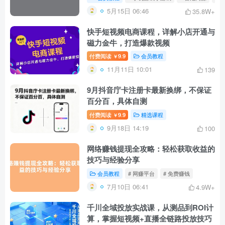
5月15日 06:46
35.8W+
快手短视频电商课程，详解小店开通与
磁力金牛，打造爆款视频
付费阅读
9.9
会员教程
￥
11月11日 10:01
139
9月抖音庁卡注册卡最新换绑，不保证
百分百，具体自测
付费阅读
9.9
精选课程
￥
9月18日 14:19
100
网络赚钱提现全攻略：轻松获取收益的
技巧与经验分享
会员教程
# 网赚平台
# 免费赚钱
7月10日 06:41
4.9W+
千川全域投放实战课，从测品到ROI计
算，掌握短视频+直播全链路投放技巧