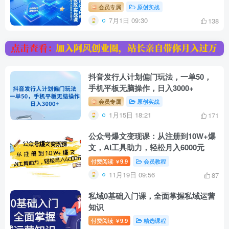
会员专属
原创实战
7月1日 09:30
138
抖音发行人计划偏门玩法，一单50，
手机平板无脑操作，日入3000+
会员专属
原创实战
1月15日 18:21
171
公众号爆文变现课：从注册到10W+爆
文，AI工具助力，轻松月入6000元
付费阅读
9.9
会员教程
￥
11月19日 09:56
87
私域0基础入门课，全面掌握私域运营
知识
付费阅读
9.9
精选课程
￥