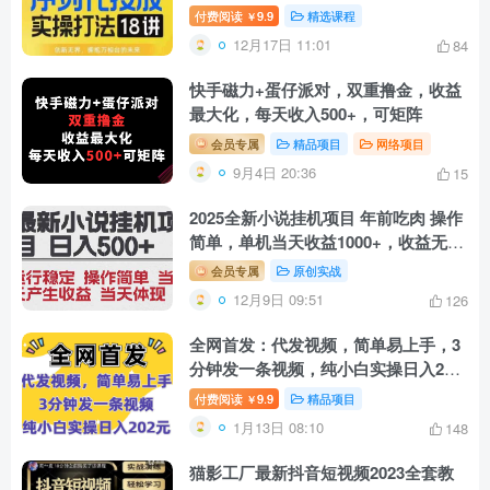
付费阅读
9.9
精选课程
￥
12月17日 11:01
84
快手磁力+蛋仔派对，双重撸金，收益
最大化，每天收入500+，可矩阵
会员专属
精品项目
网络项目
9月4日 20:36
15
2025全新小说挂机项目 年前吃肉 操作
简单，单机当天收益1000+，收益无上
限，可矩阵操作
会员专属
原创实战
12月9日 09:51
126
全网首发：代发视频，简单易上手，3
分钟发一条视频，纯小白实操日入202
元
付费阅读
9.9
精品项目
￥
1月13日 08:10
148
猫影工厂最新抖音短视频2023全套教