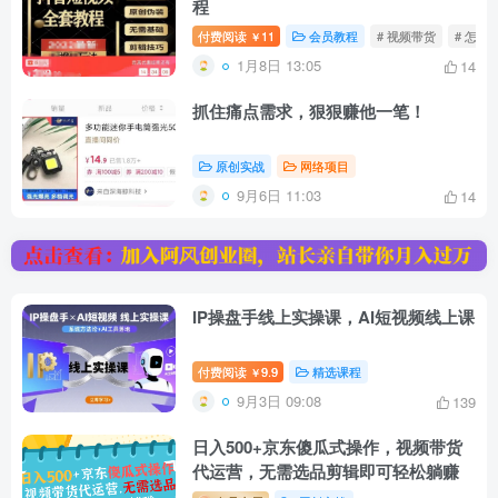
程
付费阅读
11
会员教程
# 视频带货
# 怎么
￥
1月8日 13:05
14
抓住痛点需求，狠狠赚他一笔！
原创实战
网络项目
9月6日 11:03
14
IP操盘手线上实操课，AI短视频线上课
付费阅读
9.9
精选课程
￥
9月3日 09:08
139
日入500+京东傻瓜式操作，视频带货
代运营，无需选品剪辑即可轻松躺赚