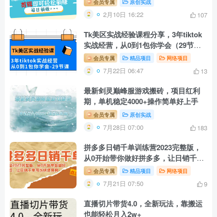
会员专属
原创实战
2月10日 16:22
107
Tk美区实战经验课程分享，3年tiktok
实战经营，从0到1包你学会（29节
课）
会员专属
精品项目
网络项目
7月22日 06:47
13
最新剑灵巅峰服游戏搬砖，项目红利
期，单机稳定4000+操作简单好上手
会员专属
原创实战
7月28日 07:00
183
拼多多日销千单训练营2023完整版，
从0开始带你做好拼多多，让日销千单
可…
会员专属
精品项目
网络项目
7月21日 07:50
9
直播切片带货4.0，全新玩法，靠搬运
也能轻松月入2w+