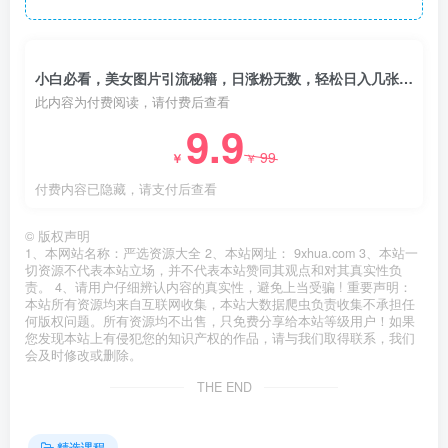
小白必看，美女图片引流秘籍，日涨粉无数，轻松日入几张【揭秘】
此内容为付费阅读，请付费后查看
9.9
99
￥
￥
付费内容已隐藏，请支付后查看
©
版权声明
1、本网站名称：严选资源大全 2、本站网址： 9xhua.com 3、本站一
切资源不代表本站立场，并不代表本站赞同其观点和对其真实性负
责。 4、请用户仔细辨认内容的真实性，避免上当受骗 ! 重要声明：
本站所有资源均来自互联网收集，本站大数据爬虫负责收集不承担任
何版权问题。所有资源均不出售，只免费分享给本站等级用户！如果
您发现本站上有侵犯您的知识产权的作品，请与我们取得联系，我们
会及时修改或删除。
THE END
精选课程