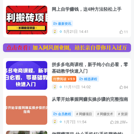
网上自学赚钱，这4种方法轻松上手
最新资讯
5月21日 14:41
11
拼多多电商课程，新手纯小白必看，零
基础教学快速入门
付费阅读
9.9
精选课程
￥
11月11日 14:02
84
从零开始掌握网赚实操步骤的完整指南
会员教程
# 网赚项目
# 网赚技术
# 资源整
1月7日 11:54
28.2W+
做网赚项目 什么手机好(手机网挣钱)