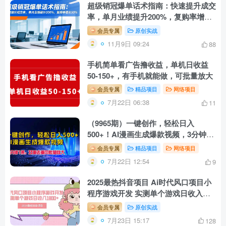
超级销冠爆单话术指南：快速提升成交
率，单月业绩提升200%，复购率增长
50%
会员专属
原创实战
11月9日 09:24
88
手机简单看广告撸收益，单机日收益
50-150+，有手机就能做，可批量放大
会员专属
精品项目
网络项目
7月22日 06:38
11
（9965期）一键创作，轻松日入
500+！AI漫画生成爆款视频，3分钟1
条，双重去重可批…
会员专属
精品项目
网络项目
7月22日 12:54
9
2025最热抖音项目 Ai时代风口项目小
程序游戏开发 实测单个游戏日收入
1800+
会员专属
原创实战
7月23日 15:17
128