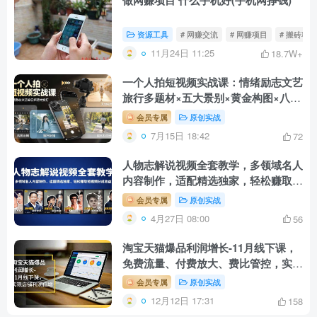
资源工具
# 网赚交流
# 网赚项目
# 搬砖项
11月24日 11:25
18.7W+
一个人拍短视频实战课：情绪励志文艺
旅行多题材×五大景别×黄金构图×八大
运镜，从拍摄到成片高效创作
会员专属
原创实战
7月15日 18:42
72
人物志解说视频全套教学，多领域名人
内容制作，适配精选独家，轻松赚取短
视频分成收益
会员专属
原创实战
4月27日 08:00
56
淘宝天猫爆品利润增长-11月线下课，
免费流量、付费放大、费比管控，实现
店铺利润倍增
会员专属
原创实战
12月12日 17:31
158