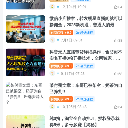
12月24日 10:01
34
微信小店推客，转发明星直播间就可以
挣佣金，2025新机遇，普通人的最佳
机会
付费阅读
9.9
精选课程
￥
7月1日 09:31
38
抖音无人直播带货详细操作，含防封不
实名开播0粉开播技术，全网独家，24
小时必出单
付费阅读
9.9
会员教程
￥
9月17日 07:23
58
某付费文章：东哥已被架空，奶茶为自
己挣扎!!
付费阅读
9.9
精选课程
￥
10月25日 08:48
64
纯0撸，淘宝全自动挂JI，授权登录就
得5米，多号多赚【揭秘】