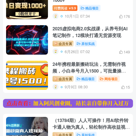
付费阅读
9.9
精品项目
￥
10月1日 07:34
176
2025虚拟电商2.0实战课，从养号到AI
笔记制作，12模块打通无货源变现
会员专属
原创实战
6月26日 07:02
149
24年携程最新搬砖玩法，无需制作视
频，小白单号月入1500，可批量操
作！
会员专属
精品项目
网络项目
9月9日 08:30
15
（13784期）人人可操作！用AI软件转
卡通人物为真人，轻松制作高收益视
频！
会员专属
原创实战