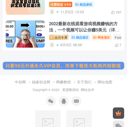
付费阅读
9.9
精选课程
￥
11月5日 13:03
197
2022最新在线观看游戏视频赚钱的方
法，一个视频可以让你赚5美元（详细
过程）￼
会员专属
精品项目
网络项目
# payp
8月9日 08:06
7
中创网
福缘创业网
网赚教程
关于我们
网站地图
Copyright © 2022 ·
资源教程站
·
网站合作