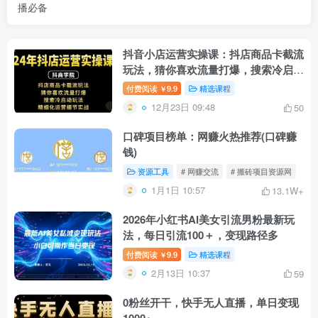
播必备
抖音小店运营实操课：抖店商品卡截流
玩法，猜你喜欢流量打爆，搜索冷启动
玩法，精细化运营细节实战
付费阅读
9.9
精选课程
￥
12月23日 09:48
50
口碑项目榜单：网赚火热推荐(口碑赚
钱)
资源工具
# 网赚交流
# 搬砖项目资源网
1月1日 10:57
13.1W+
2026年小红书AI美女引流男粉最新玩
法，每日引流100＋，变现路径多
付费阅读
9.9
精选课程
￥
2月13日 10:37
59
0粉丝开干，快手无人直播，单日变现
1000+