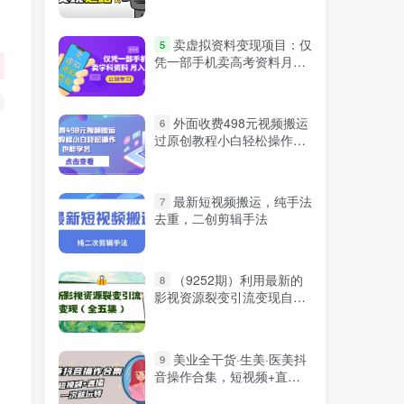
微信登录
卖虚拟资料变现项目：仅
5
凭一部手机卖高考资料月入
过万
外面收费498元视频搬运
6
过原创教程小白轻松操作也
能学会
最新短视频搬运，纯手法
7
去重，二创剪辑手法
（9252期）利用最新的
8
影视资源裂变引流变现自动
引流自动成交（全五集）
美业全干货·生美·医美抖
9
音操作合集，短视频+直
严选资源
播，一次就玩转