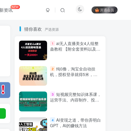
NEW
新资讯
开通会员
猜你喜欢
严选资源
ai无人直播美女4人组整
1
蛊教程 【附全套资料以及教
程】
纯0撸，淘宝全自动挂
2
机，授权登录就得5米，多
号多赚
Hi！请登录
短视频完整知识体系课，
3
运营手法、内容制作、投放
技巧项目玩法（48节课）
登录
注册
AI变现之道，带你弄明白
4
GPT，AI的赚钱方法
社交账号登录