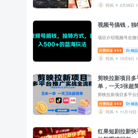
阿风
2月28日 1
视频号搞钱，独
付费阅读
9.9
精品
￥
阿风
10月9日 1
剪映拉新项目多
单，一天3张超
付费阅读
9.9
精选
￥
阿风
11月13日 
红果短剧拉新快