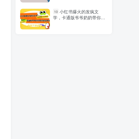
ai无人直播美女4人组整
1
小红书爆火的发疯文
10
蛊教程 【附全套资料以及教
学，卡通版爷爷奶奶带你变
程】
现10W+
纯0撸，淘宝全自动挂
2
机，授权登录就得5米，多
号多赚
短视频完整知识体系课，
3
运营手法、内容制作、投放
技巧项目玩法（48节课）
AI变现之道，带你弄明白
4
GPT，AI的赚钱方法
卖虚拟资料变现项目：仅
5
凭一部手机卖高考资料月入
过万