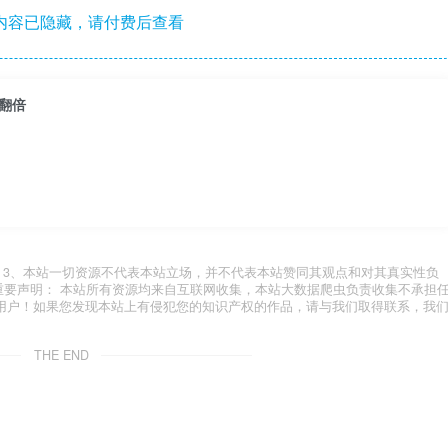
内容已隐藏，请付费后查看
翻倍
.com 3、本站一切资源不代表本站立场，并不代表本站赞同其观点和对其真实性负
 重要声明： 本站所有资源均来自互联网收集，本站大数据爬虫负责收集不承担
用户！如果您发现本站上有侵犯您的知识产权的作品，请与我们取得联系，我
THE END