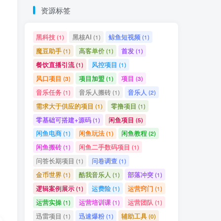
资源标签
黑科技
黑核AI
鲸鱼短视频
(1)
(1)
(1)
魔豆助手
高客单价
首发
(1)
(1)
(1)
餐饮直播引流
风控项目
(1)
(1)
风口项目
项目加盟
项目
(3)
(1)
(3)
音乐任务
音乐人搬砖
音乐人
(1)
(1)
(2)
需求大于供应的项目
零撸项目
(1)
(1)
零基础可搭建+源码
闲鱼项目
(1)
(5)
闲鱼电商
闲鱼玩法
闲鱼教程
(1)
(1)
(2)
闲鱼搬砖
闲鱼二手数码项目
(1)
(1)
问答长期项目
问卷调查
(1)
(1)
金币世界
酷我音乐人
部落冲突
(1)
(1)
(1)
逻辑案例展示
运费险
运营窍门
(1)
(1)
(1)
运营实操
运营培训课
运营团队
(1)
(1)
(1)
迅雷项目
迅速爆粉
辅助工具
(1)
(1)
(0)