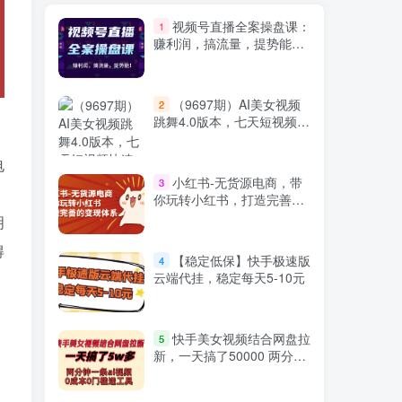
视频号直播全案操盘课：
1
赚利润，搞流量，提势能！
（16节课）
（9697期）AI美女视频
2
跳舞4.0版本，七天短视频快
速起号变现，月入过万（教
程+软件）
电
小红书-无货源电商，带
3
你玩转小红书，打造完善的
变现体系
明
得
【稳定低保】快手极速版
4
云端代挂，稳定每天5-10元￼
快手美女视频结合网盘拉
5
新，一天搞了50000 两分钟
一条Ai原创视频