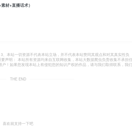
+素材+直播话术）
.com 3、本站一切资源不代表本站立场，并不代表本站赞同其观点和对其真实性负
 重要声明： 本站所有资源均来自互联网收集，本站大数据爬虫负责收集不承担
用户！如果您发现本站上有侵犯您的知识产权的作品，请与我们取得联系，我
THE END
喜欢就支持一下吧