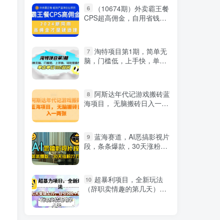
（10674期）外卖霸王餐
6
CPS超高佣金，自用省钱，
分享赚钱，2024蓝海创业新
风向
淘特项目第1期，简单无
7
脑，门槛低，上手快，单店
单日100利润 可批量操作
阿斯达年代记游戏搬砖蓝
8
海项目， 无脑搬砖日入一两
张
蓝海赛道，AI恶搞影视片
9
段，条条爆款，30天涨粉77
万，全流程拆解
超暴利项目，全新玩法
10
（辞职卖情趣的第几天），
七天变现上万，日引500+粉