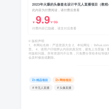
2023年火爆的头像签名设计半无人直播项目（教程
此内容为付费阅读，请付费后查看
9.9
99
￥
￥
付费内容已隐藏，请支付后查看
©
版权声明
1、本网站名称：严选资源大全 2、本站网址： 9xhua
责。 4、请用户仔细辨认内容的真实性，避免上当受骗 !
何版权问题。所有资源均不出售，只免费分享给本站等级
会及时修改或删除。
精品项目
网络项目
# 半无人直播
# 头像直播