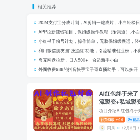
相关推荐
2024支付宝分成计划，AI剪辑一键成片，小白轻松
APP拉新赚钱项目，保姆级操作教程（附渠道）,小白
小红书千粉号计划，操作简单，无脑保姆级搬运，轻松
利用微信朋友圈“强提醒”功能，引流精准创业粉，不
夸克网盘拉新，日入500+，合适新手小白
外面收费988的抖音快手宝子哥直播助手，可以多开
AI红包终于来
流裂变+私域裂
付费阅读
9.9
精品
￥
阿风
12月3日 1