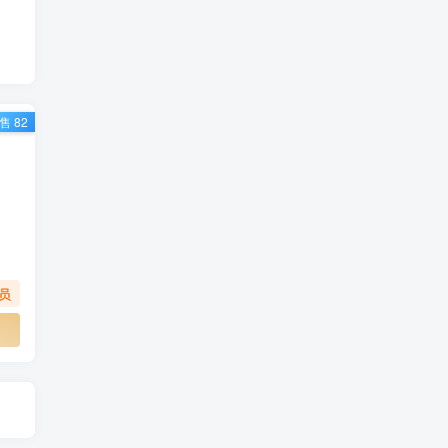
售 82
员