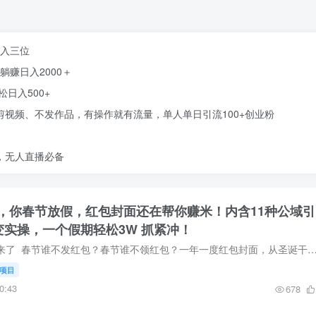
日入三位
躺赚日入2000＋
日入500+
剪视频、不发作品，有操作就有流量，单人单日引流100+创业粉
，无人直播必备
了，你春节放假，红包封面还在帮你赚米！内含11种公域引
变实操，一个假期轻松3W 抓紧冲！
项目介绍AI红包终于来了 春节谁不发红包？春节谁不领红包？一年一度红包封面，从圣诞干到元宵！你春节放假，红包封面还在帮你赚米！内含11种公域引流裂变+私域裂变实操 
项目
0:43
678