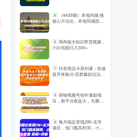
微信登录
（9439期）本地同城·推
5
核心方法论，本地同城投放
技巧快速掌握运营核心（16
节课）
用AI做冷知识带货视频，
6
小白也能日入300+
抖音商品卡系列课：快速
7
提升体验分/店群爆款玩法/
超级爆款玩法
得物视频号创作激励项
8
目，新平台收益大，无脑复
制粘贴 一万播放100+，一
每月稳定变现2W+玄学
9
项目，低门槛高利润，小白
严选资源
也能做 教程+详解