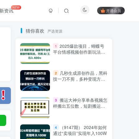
NEW
新资讯
开通会员
猜你喜欢
严选资源
2025爆款项目，蝴蝶号
1
平台情感视频创作新玩法，
巧用 AI 工具日入 400+
几秒生成原创作品，黑科
2
技一刀不剪，多种变现方
法，隔天见收益
Hi！请登录
搬运大神分享单条视频怎
3
样搬出五位数，短剧搬运，
万能去重
登录
注册
（9147期） 2024年如何
4
通过“卖项目”实现年入100W
社交账号登录