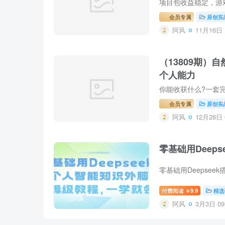
会员专属
原创实
阿风
11月16日 
（13809期
个人能力
会员专属
原创实
阿风
12月26日 
零基础用Deep
付费阅读
9.9
精选
￥
阿风
3月3日 09