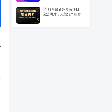
2025爆款项目，蝴蝶号
1
抖音最新超蓝海项目，
10
平台情感视频创作新玩法，
魔法照片，无脑矩阵操作，
巧用 AI 工具日入 400+
小白也能日入1000+
几秒生成原创作品，黑科
2
技一刀不剪，多种变现方
法，隔天见收益
也
搬运大神分享单条视频怎
3
样搬出五位数，短剧搬运，
万能去重
写
（9147期） 2024年如何
4
是
通过“卖项目”实现年入100W
，
（9439期）本地同城·推
5
核心方法论，本地同城投放
分
技巧快速掌握运营核心（16
节课）