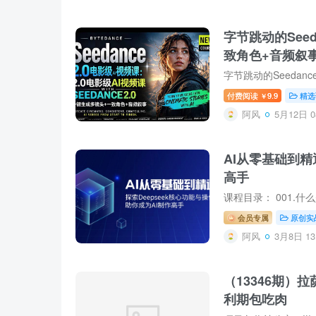
字节跳动的Seed
致角色+音频叙
付费阅读
9.9
精选
￥
阿风
5月12日 0
AI从零基础到精
高手
会员专属
原创实
阿风
3月8日 13
（13346期）
利期包吃肉