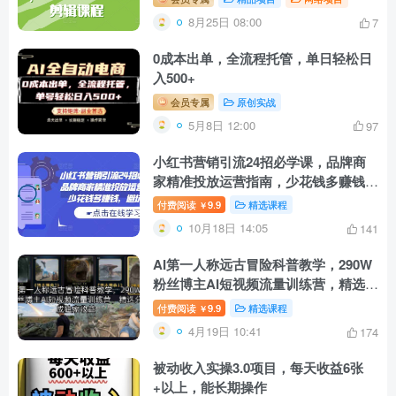
8月25日 08:00
7
0成本出单，全流程托管，单日轻松日
入500+
会员专属
原创实战
5月8日 12:00
97
小红书营销引流24招必学课，品牌商
家精准投放运营指南，少花钱多赚钱，
避坑秘籍!
付费阅读
9.9
精选课程
￥
10月18日 14:05
141
AI第一人称远古冒险科普教学，290W
粉丝博主AI短视频流量训练营，精选分
成独家收益
付费阅读
9.9
精选课程
￥
4月19日 10:41
174
被动收入实操3.0项目，每天收益6张
+以上，能长期操作