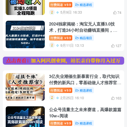
付费阅读
9.9
精选课程
￥
5月9日 16:33
74
2024独家揭秘：淘宝无人直播3.0技
术，打造24小时自动赚钱直播间，新
手也能日赚500+【实操教程+软件】
付费阅读
9.9
精品项目
￥
9月11日 13:13
127
3亿失业潮催生新暴富行业，取代知识
付费的新风口，零基础做人才推荐官，
一部手机日入多张
付费阅读
9.9
精选课程
￥
2月25日 16:10
163
公众号流量主之未来赛道，高爆款篇篇
10w+阅读
付费阅读
9.9
精选课程
￥