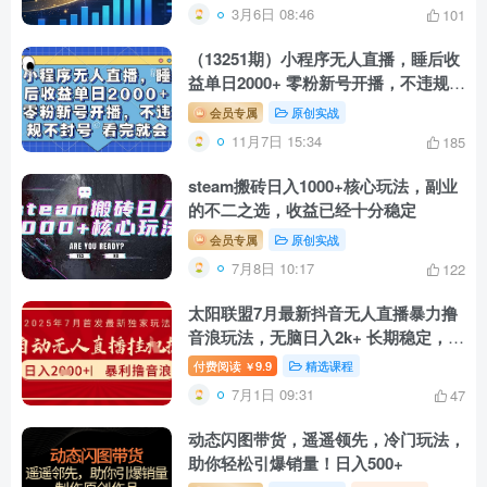
3月6日 08:46
101
（13251期）小程序无人直播，睡后收
益单日2000+ 零粉新号开播，不违规不
封号 看完就会
会员专属
原创实战
11月7日 15:34
185
steam搬砖日入1000+核心玩法，副业
的不二之选，收益已经十分稳定
会员专属
原创实战
7月8日 10:17
122
太阳联盟7月最新抖音无人直播暴力撸
音浪玩法，无脑日入2k+ 长期稳定，可
矩阵放大【揭秘】
付费阅读
9.9
精选课程
￥
7月1日 09:31
47
动态闪图带货，遥遥领先，冷门玩法，
助你轻松引爆销量！日入500+