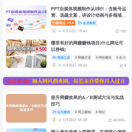
PPT自媒体视频制作从0到1：含账号运
营、选题文案，讲设计动画与多领域案
例变现技巧
付费阅读
9.9
会员教程
￥
8月23日 15:43
192
哪里有好的网赚赚钱项目(什么网址可
以挣钱)
资源工具
# 网赚交流
# 网络赚钱
# 各大网赚
9月30日 08:20
5
提升网赚效果的A／B测试方法与实战
技巧
会员教程
# 网上赚钱
# 网创
5月28日 05:38
48.8W+
随心推起号线上视频课，实操随心推投