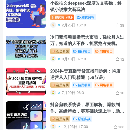
小说推文deepseek深度改文实操，解
锁小说推文新玩法
付费阅读
9.9
精选课程
￥
2月25日 16:10
38
冷门蓝海项目婚恋大市场，轻松月入过
万，知道的人不多，抓紧抢占先机。
会员专属
精品项目
网络项目
8月10日 07:10
12
2024抖音直播带货直播间拆解：抖店
运营从入门到精通（56节课）
会员专属
精品项目
网络项目
7月29日 06:31
10
抖音剪映系统课，界面解析、爆款制
作、高级特效，零基础快速上手，助力
视频流量破万
会员专属
原创实战
12月23日 17:30
133