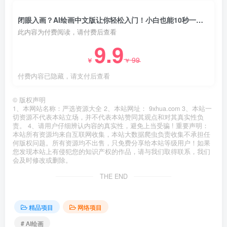
闭眼入画？AI绘画中文版让你轻松入门！小白也能10秒一键出图，轻松月入过万
此内容为付费阅读，请付费后查看
9.9
99
￥
￥
付费内容已隐藏，请支付后查看
©
版权声明
1、本网站名称：严选资源大全 2、本站网址： 9xhua.com 3、本站一
切资源不代表本站立场，并不代表本站赞同其观点和对其真实性负
责。 4、请用户仔细辨认内容的真实性，避免上当受骗 ! 重要声明：
本站所有资源均来自互联网收集，本站大数据爬虫负责收集不承担任
何版权问题。所有资源均不出售，只免费分享给本站等级用户！如果
您发现本站上有侵犯您的知识产权的作品，请与我们取得联系，我们
会及时修改或删除。
THE END
精品项目
网络项目
# AI绘画