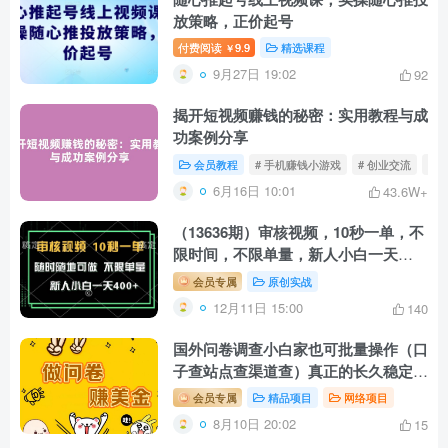
放策略，正价起号
付费阅读
9.9
精选课程
￥
9月27日 19:02
92
揭开短视频赚钱的秘密：实用教程与成
功案例分享
会员教程
# 手机赚钱小游戏
# 创业交流
# 
6月16日 10:01
43.6W+
（13636期）审核视频，10秒一单，不
限时间，不限单量，新人小白一天
400+
会员专属
原创实战
12月11日 15:00
140
国外问卷调查小白家也可批量操作（口
子查站点查渠道查）真正的长久稳定项
目 日入1500+
会员专属
精品项目
网络项目
8月10日 20:02
15