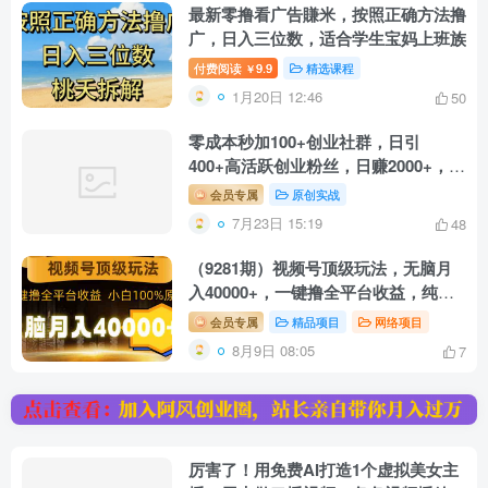
最新零撸看广告賺米，按照正确方法撸
广，日入三位数，适合学生宝妈上班族
付费阅读
9.9
精选课程
￥
1月20日 12:46
50
零成本秒加100+创业社群，日引
400+高活跃创业粉丝，日赚2000+，附
赠社…
会员专属
原创实战
7月23日 15:19
48
（9281期）视频号顶级玩法，无脑月
入40000+，一键撸全平台收益，纯小
白也能100%原创
会员专属
精品项目
网络项目
8月9日 08:05
7
厉害了！用免费AI打造1个虚拟美女主