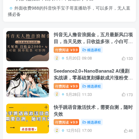
外面收费988的抖音快手宝子哥直播助手，可以多开，无人直
播必备
抖音无人撸音浪掘金，五月最新风口项
目，当天见效，日收益多张，小白可做
简单粗暴可矩阵【揭秘】
付费阅读
9.9
精选课程
￥
5月20日 09:08
133
Seedance2.0+NanoBanana2 AI漫剧
实战课，零基础复刻爆款成片涨粉变
现，打造长久副业收益
付费阅读
9.9
精选课程
￥
5月28日 11:33
173
快手跳语音激活技术，需要自测，随时
失效
付费阅读
9.9
精选课程
￥
12月5日 17:00
46