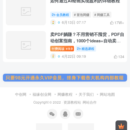
如何通过AI绘画实现盈利的详细教程
会员教程
# 冒泡网赚
# 网赚工具
6月13日 07:17
17W+
卖PDF躺賺？不用营销不囤货，PDF自
动创富指南，1000个ideas+自动卖，
新手月入9k刀【原创双语字幕】
付费阅读
9.9
精选课程
￥
4月22日 09:19
134
中创网
福缘创业网
网赚教程
关于我们
网站地图
Copyright © 2022 ·
资源教程站
·
网站合作