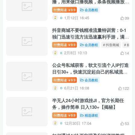
播，用来做口播视频，条条视频播放过
万
付费阅读
9.9
会员教程
￥
1月12日 16:45
39
抖音商城不要钱精准流量特训营：0-1
独门迅速引流方法迅速赢利手游，满满
干货
付费阅读
9.9
会员教程
# 抖音商城
# 精准
￥
2月8日 10:13
14
公众号私域获客，软文引流个人IP打造
日引30+，快速沉淀起自己的私域流量
池
付费阅读
9.9
会员教程
￥
6月21日 16:08
122
半无人24小时游戏挂JI，官方长期任
务，操作简单 日入130+【揭秘】
付费阅读
9.9
精选课程
￥
12月30日 17:04
53